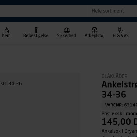
Hele sortiment
Kemi
Befæstigelse
Sikkerhed
Arbejdstøj
El & VVS
BLÅKLÄDER
Ankelstr
34-36
VARENR: 6314
Pris:
ekskl. mo
145,00 
Ankelsok i Drya