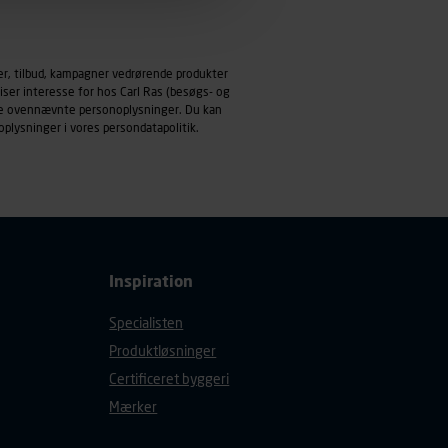
emmeside og apps med
mål behandles der
er, tilbud, kampagner vedrørende produkter
derne, tidspunkt, hvad der
iser interesse for hos Carl Ras (besøgs- og
enhedstype (computer,
ndle ovennævnte personoplysninger. Du kan
oplysninger i vores
persondatapolitik
.
ehandling af
Inspiration
Specialisten
Produktløsninger
Certificeret byggeri
Mærker