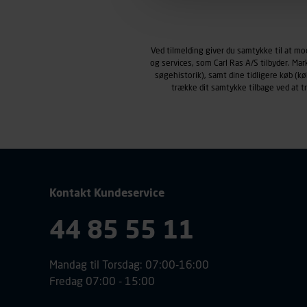
Markedsføringscookies
Carl Ras anvender markedsf
henblik på markedsføring, her
Ved tilmelding giver du samtykke til at m
personoplysninger om brugen 
og services, som Carl Ras A/S tilbyder. Ma
klikkes på, sider/indhold de
søgehistorik), samt dine tidligere køb (
smartphone mv.) samt de fea
trække dit samtykke tilbage ved at 
Vi henviser endvidere til vor
personoplysninger.
Kontakt Kundeservice
44 85 55 11
Mandag til Torsdag: 07:00-16:00
Fredag 07:00 - 15:00