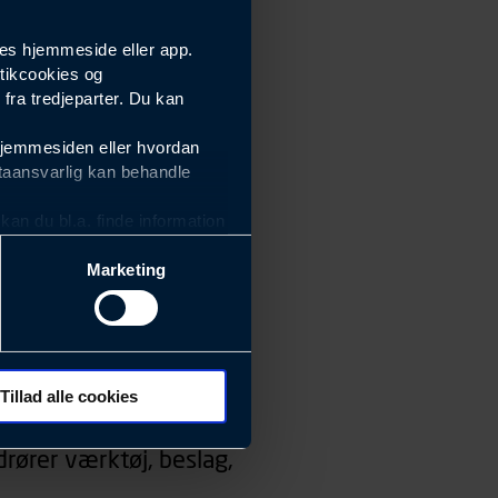
es hjemmeside eller app.
tikcookies og
ra tredjeparter. Du kan
hjemmesiden eller hvordan
taansvarlig kan behandle
an du bl.a. finde information
Marketing
ektiviteten af vores
m derfor skal være nemme at
eside og app), herunder
søgeord, IP-adresse,
Tillad alle cookies
 ændrer den måde
rører værktøj, beslag,
 dit foretrukne sprog, og den