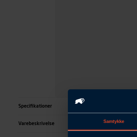
Specifikationer
Samtykke
Størrelse
Varebeskrivelse
Farve