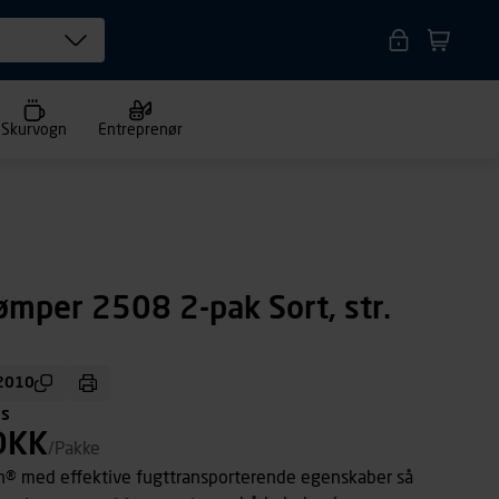
Skurvogn
Entreprenør
ømper 2508 2-pak Sort, str.
2010
ms
DKK
/Pakke
rn® med effektive fugttransporterende egenskaber så