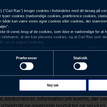
("Carl Ras") bruger cookies i forbindelse med dit besøg på vor
e typer cookies (nødvendige cookies, præference cookies, statis
 både kan være vores egne cookies eller cookies, der stammer f
ljer".
e til vores brug af de cookies, som ikke er nødvendige for at 
 indebærer, at der kan placeres cookies, og at Carl Ras som da
ål, der er angivet nedenfor.
ller trække dit samtykke tilbage her
Cookiepolitik
. Under "Om" k
ookies.
Præferencer
Statistik
okies med det formål at optimere design, brugervenlighed og eff
r analyser af, hvilke oplysninger der er mest populære, og so
ndles der personoplysninger om brugen af vores platforme (hjemm
, hvad der klikkes på, sider/indhold der besøges, browsertype, 
Nyhedsbrev
 (computer, smartphone mv.) samt de features, der anvendes.
Nej tak
ecookies for at vores hjemmeside kan huske oplysninger, der
d, konkurrencer, information om events, der ved
rer sig på. Til dette formål behandles der personoplysninger om
arbejdstøj og relaterede produkter og services.