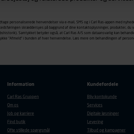
øringscookies med det formål at spore besøgende på vores hj
under vise annoncer, der er relevante (profilering). Til dette for
odtage personaliserede henvendelser via e-mail, SMS og i Carl Ras-appen med nyhed
af vores platforme (hjemmeside og app), herunder færden på si
rkedsføringen skræddersyes på baggrund af dine kontaktoplysninger, produkter, du v
r besøges, browsertype, søgeord, IP-adresse, informationer om 
købshistorik). Samtykket betyder også, at Carl Ras A/S som dataansvarlig kan beha
tures, der anvendes.
trykke "Afmeld" i bunden af hver henvendelse. Læs mere om behandlingen af person
es
persondatapolitik
, der indeholder yderligere information om b
Information
Kundefordele
Carl Ras Gruppen
Bliv kontokunde
Om os
Services
Job og karriere
Digitale løsninger
Find butik
Levering
Ofte stillede spørgsmål
Tilbud og kampagner