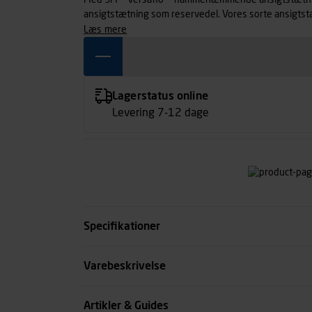
Med 3M™ Versaflo™ flammehæmmende ansigtstætn
ansigtstætning som reservedel. Vores sorte ansigtst
100-, M-200- og M-300-serien, er nem at udskifte og
læs mere
Lagerstatus online
Levering 7-12 dage
Specifikationer
Kode
Varebeskrivelse
se all spec
Artikler & Guides