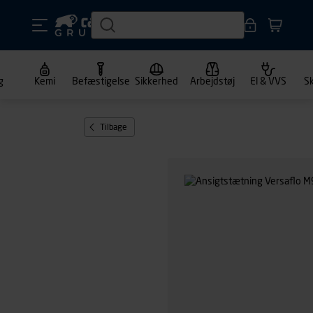
g
Kemi
Befæstigelse
Sikkerhed
Arbejdstøj
El & VVS
S
Tilbage