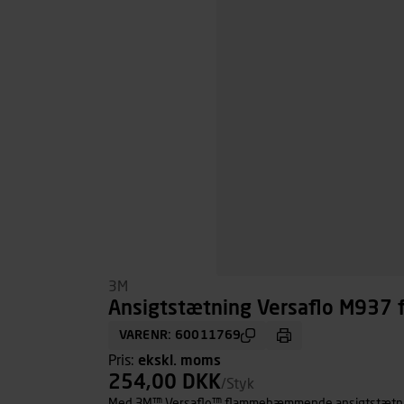
3M
Ansigtstætning Versaflo M93
VARENR: 60011769
Pris:
ekskl. moms
254,00 DKK
/Styk