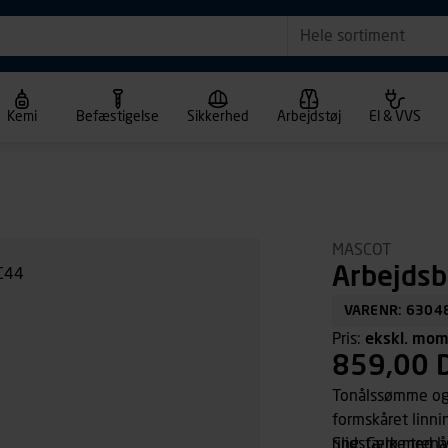
Hele sortiment
Kemi
Befæstigelse
Sikkerhed
Arbejdstøj
El & VVS
MASCOT
Arbejdsb
VARENR: 6304
Pris:
ekskl. mo
859,00 
Tonålssømme og t
formskåret linn
ring. Gylp med ly
Slidstærke tren