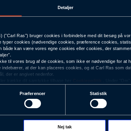
Detaljer
C44
82
("Carl Ras") bruger cookies i forbindelse med dit besøg på vor
e typer cookies (nødvendige cookies, præference cookies, statis
Sort
 både kan være vores egne cookies eller cookies, der stammer f
ljer".
e til vores brug af de cookies, som ikke er nødvendige for at 
 indebærer, at der kan placeres cookies, og at Carl Ras som da
ål, der er angivet nedenfor.
ller trække dit samtykke tilbage her
Cookiepolitik
. Under "Om" k
ookies.
Præferencer
Statistik
okies med det formål at optimere design, brugervenlighed og eff
r analyser af, hvilke oplysninger der er mest populære, og so
ndles der personoplysninger om brugen af vores platforme (hjemm
, hvad der klikkes på, sider/indhold der besøges, browsertype, 
 (computer, smartphone mv.) samt de features, der anvendes.
Nej tak