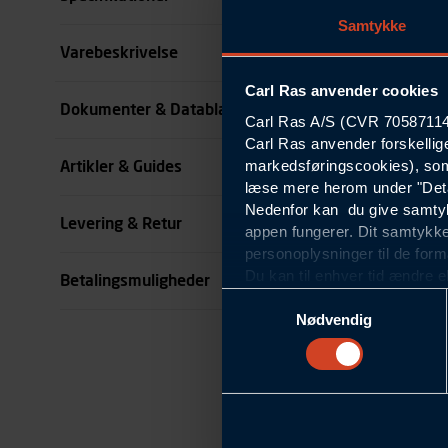
Samtykke
Størrelse
Varebeskrivelse
Carl Ras anvender cookies
Benlængde cm
Dokumenter & Datablade
Carl Ras A/S (CVR 70587114) 
Carl Ras anvender forskellig
Farve
markedsføringscookies), som
Artikler & Guides
se all specifikationer
læse mere herom under "Deta
Nedenfor kan du give samtykk
Levering & Retur
appen fungerer. Dit samtykke
personoplysninger til de form
Du kan til enhver tid ændre e
Betalingsmuligheder
om blokering og sletning af c
Samtykkevalg
Statistikcookies
Nødvendig
Carl Ras anvender statistikco
hjemmeside og apps, herunde
finde. Til dette formål beha
færden på siderne, tidspunkt
informationer om enhedstype