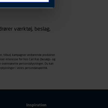
 ændrer den måde
 dit foretrukne sprog, og den
emmeside og apps med
rører værktøj, beslag,
mål behandles der
derne, tidspunkt, hvad der
enhedstype (computer,
ehandling af
er, tilbud, kampagner vedrørende produkter
iser interesse for hos Carl Ras (besøgs- og
ndle ovennævnte personoplysninger. Du kan
oplysninger i vores
persondatapolitik
.
Inspiration