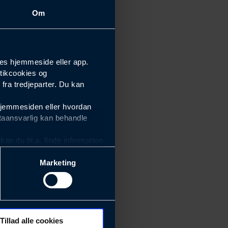
Om
es hjemmeside eller app.
tikcookies og
ra tredjeparter. Du kan
hjemmesiden eller hvordan
taansvarlig kan behandle
an du bl.a. finde information
Marketing
ektiviteten af vores
m derfor skal være nemme at
eside og app), herunder
søgeord, IP-adresse,
Tillad alle cookies