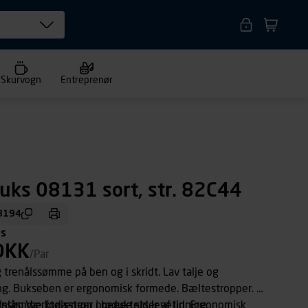
Skurvogn
Entreprenør
uks 08131 sort, str. 82C44
8194
ms
DKK
/Par
renålssømme på ben og i skridt. Lav talje og
ing. Bukseben er ergonomisk formede. Bæltestropper. D-
nlås. Værktøjsstrop i begge sider af linning.
ålssømme forlænger produktets levetid. Ergonomisk