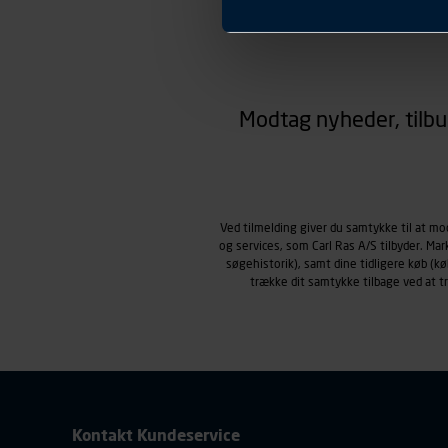
Præferencer
Carl Ras anvender præferenc
hjemmesiden ser ud eller opfø
region, du befinder dig i.
Markedsføringscookies
Carl Ras anvender markedsf
Modtag nyheder, tilbu
henblik på markedsføring, her
personoplysninger om brugen 
klikkes på, sider/indhold de
smartphone mv.) samt de fea
Vi henviser endvidere til vor
Ved tilmelding giver du samtykke til at m
personoplysninger.
og services, som Carl Ras A/S tilbyder. Ma
søgehistorik), samt dine tidligere køb (
trække dit samtykke tilbage ved at 
Kontakt Kundeservice