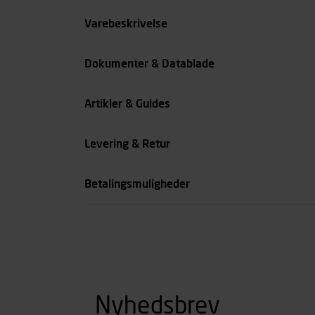
Størrelse
Varebeskrivelse
Benlængde cm
Dokumenter & Datablade
Farve
Artikler & Guides
se all spec
Levering & Retur
Betalingsmuligheder
Nyhedsbrev