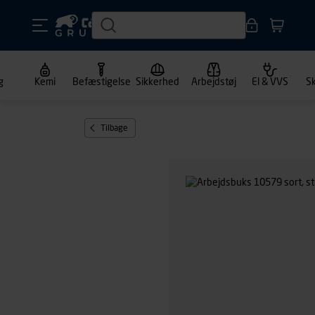
g
Kemi
Befæstigelse
Sikkerhed
Arbejdstøj
El & VVS
S
Tilbage