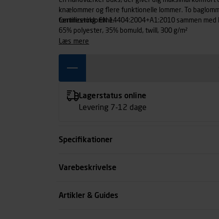
En håndværker buks, der giver dig maksimal komfor
knælommer og flere funktionelle lommer. To baglom
tommestoklomme.
Certificering: EN 14404:2004+A1:2010 sammen med 
65% polyester, 35% bomuld, twill, 300 g/m²
læs mere
Lagerstatus online
Levering 7-12 dage
Specifikationer
Størrelse
Varebeskrivelse
Benlængde cm
Artikler & Guides
Farve