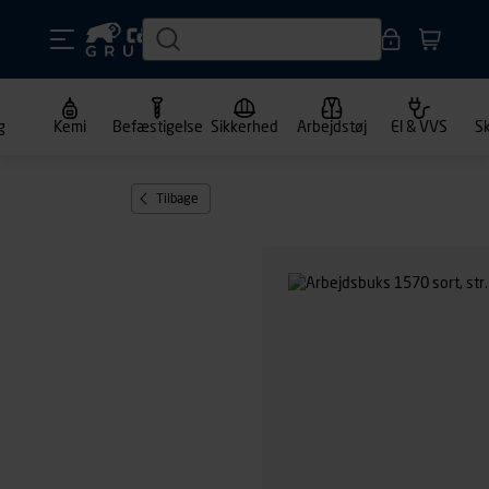
g
Kemi
Befæstigelse
Sikkerhed
Arbejdstøj
El & VVS
S
Tilbage