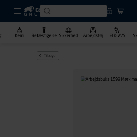
g
Kemi
Befæstigelse
Sikkerhed
Arbejdstøj
El & VVS
S
Tilbage