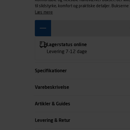
Komfortable og fleksible håndværker bukser, der ikke
til slidstyrke, komfort og praktiske detaljer. Bukserne 
materiale foran, på læg og på bagdelen og har samtidig 
læs mere
kræver koncentration og bevægelsesfrihed, er disse
Lagerstatus online
Levering 7-12 dage
Specifikationer
Størrelse
Varebeskrivelse
Benlængde cm
Artikler & Guides
Farve
Levering & Retur
se all spec