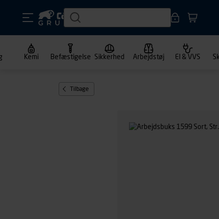
g
Kemi
Befæstigelse
Sikkerhed
Arbejdstøj
El & VVS
S
Tilbage