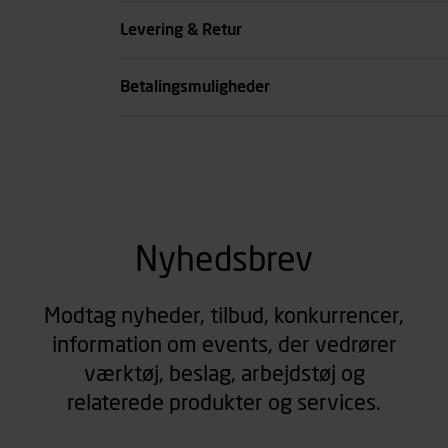
Farve
Levering & Retur
se all spec
Betalingsmuligheder
Nyhedsbrev
Modtag nyheder, tilbud, konkurrencer,
information om events, der vedrører
værktøj, beslag, arbejdstøj og
relaterede produkter og services.