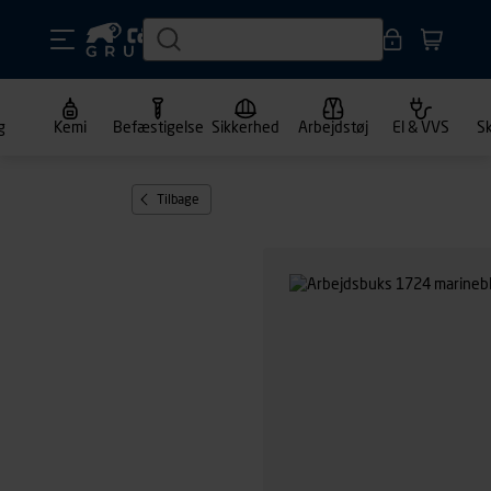
g
Kemi
Befæstigelse
Sikkerhed
Arbejdstøj
El & VVS
S
Tilbage