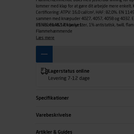
Flammehæmmende buks med justerbar linning for opti
lommer med klap for at gøre dit arbejde mere enkelt. 
Certificering: ATPV: 16,0 cal/cm², HAF: 82,0%. EN 1
sammen med knæpuder 4027, 4057, 4058 og 4032. EN 
F1. IEC 61482-2, klasse 1.
85% bomuld, 14% polyester, 1% antistatisk, twill, f
Flammehæmmende
læs mere
Lagerstatus online
Levering 7-12 dage
Specifikationer
Størrelse
Varebeskrivelse
Benlængde cm
Artikler & Guides