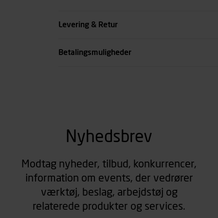
Farve
Levering & Retur
se all spec
Betalingsmuligheder
Nyhedsbrev
Modtag nyheder, tilbud, konkurrencer,
information om events, der vedrører
værktøj, beslag, arbejdstøj og
relaterede produkter og services.