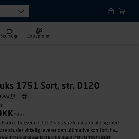
Skurvogn
Entreprenør
uks 1751 Sort, str. D120
9503
ms
DKK
/Styk
værkerbukser i et let 2-vejs stretch-materiale og med
stretch, der virkelig leverer den ultimative komfort, hvor
ug for det. Bukserne har knælommer med CORDURA®-
3% bomuld, 4% elastolefin, twill 2/1, stretch, 260