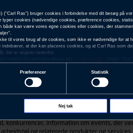
("Carl Ras") bruger cookies i forbindelse med dit besøg på vor
Sort
e typer cookies (nødvendige cookies, præference cookies, statis
 både kan være vores egne cookies eller cookies, der stammer f
ljer".
e til vores brug af de cookies, som ikke er nødvendige for at 
 indebærer, at der kan placeres cookies, og at Carl Ras som da
ål, der er angivet nedenfor.
ller trække dit samtykke tilbage her
Cookiepolitik
. Under "Om" k
ookies.
Præferencer
Statistik
okies med det formål at optimere design, brugervenlighed og eff
r analyser af, hvilke oplysninger der er mest populære, og so
ndles der personoplysninger om brugen af vores platforme (hjemm
, hvad der klikkes på, sider/indhold der besøges, browsertype, 
Nyhedsbrev
 (computer, smartphone mv.) samt de features, der anvendes.
Nej tak
ecookies for at vores hjemmeside kan huske oplysninger, der
d, konkurrencer, information om events, der ved
rer sig på. Til dette formål behandles der personoplysninger om
arbejdstøj og relaterede produkter og services.