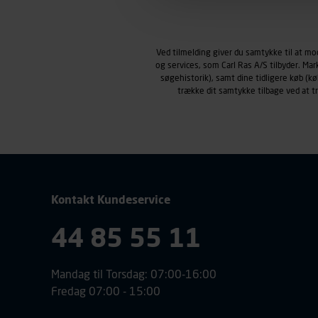
Markedsføringscookies
Carl Ras anvender markedsf
henblik på markedsføring, her
Ved tilmelding giver du samtykke til at m
personoplysninger om brugen 
og services, som Carl Ras A/S tilbyder. Ma
klikkes på, sider/indhold de
søgehistorik), samt dine tidligere køb (
smartphone mv.) samt de fea
trække dit samtykke tilbage ved at 
Vi henviser endvidere til vor
personoplysninger.
Kontakt Kundeservice
44 85 55 11
Mandag til Torsdag: 07:00-16:00
Fredag 07:00 - 15:00