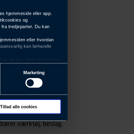
es hjemmeside eller app.
tikcookies og
ra tredjeparter. Du kan
hjemmesiden eller hvordan
taansvarlig kan behandle
an du bl.a. finde information
Marketing
ektiviteten af vores
m derfor skal være nemme at
eside og app), herunder
søgeord, IP-adresse,
Tillad alle cookies
 ændrer den måde
rører værktøj, beslag,
 dit foretrukne sprog, og den