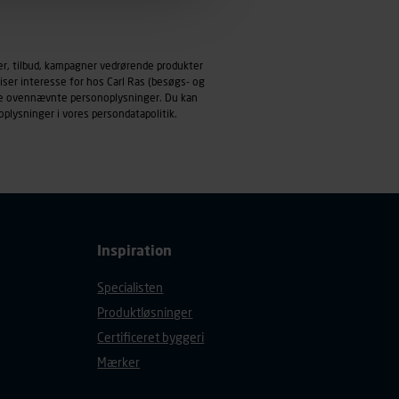
emmeside og apps med
mål behandles der
er, tilbud, kampagner vedrørende produkter
derne, tidspunkt, hvad der
iser interesse for hos Carl Ras (besøgs- og
enhedstype (computer,
ndle ovennævnte personoplysninger. Du kan
oplysninger i vores
persondatapolitik
.
ehandling af
Inspiration
Specialisten
Produktløsninger
Certificeret byggeri
Mærker