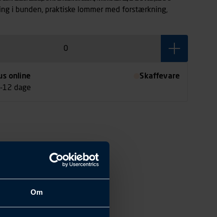
ing i bunden, praktiske lommer med forstærkning,
, frontlommer og hammerholder i både venstre og
us online
Skaffevare
7-12 dage
Om