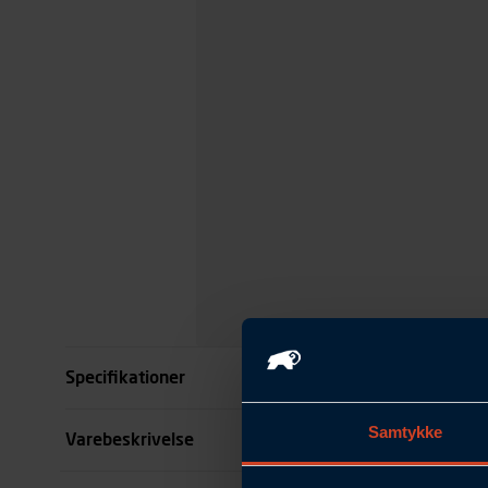
Specifikationer
Samtykke
Størrelse
Varebeskrivelse
Benlængde cm