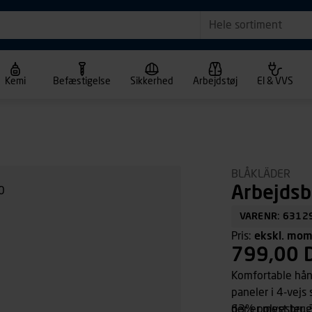
Hele sortiment
Kemi
Befæstigelse
Sikkerhed
Arbejdstøj
El & VVS
BLÅKLÄDER
Arbejdsb
VARENR: 6312
Pris:
ekskl. mo
799,00 
Komfortable hånd
paneler i 4-vejs 
der er mest br
63% polyester, 3