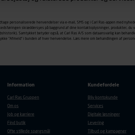
øringscookies med det formål at spore besøgende på vores hj
under vise annoncer, der er relevante (profilering). Til dette for
odtage personaliserede henvendelser via e-mail, SMS og i Carl Ras-appen med nyhed
af vores platforme (hjemmeside og app), herunder færden på si
rkedsføringen skræddersyes på baggrund af dine kontaktoplysninger, produkter, du v
r besøges, browsertype, søgeord, IP-adresse, informationer om 
købshistorik). Samtykket betyder også, at Carl Ras A/S som dataansvarlig kan beha
tures, der anvendes.
trykke "Afmeld" i bunden af hver henvendelse. Læs mere om behandlingen af person
es
persondatapolitik
, der indeholder yderligere information om b
Information
Kundefordele
Carl Ras Gruppen
Bliv kontokunde
Om os
Services
Job og karriere
Digitale løsninger
Find butik
Levering
Ofte stillede spørgsmål
Tilbud og kampagner