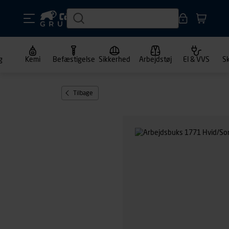
g
Kemi
Befæstigelse
Sikkerhed
Arbejdstøj
El & VVS
S
Tilbage