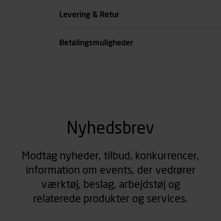
Farve
Levering & Retur
se all spec
Betalingsmuligheder
Nyhedsbrev
Modtag nyheder, tilbud, konkurrencer,
information om events, der vedrører
værktøj, beslag, arbejdstøj og
relaterede produkter og services.