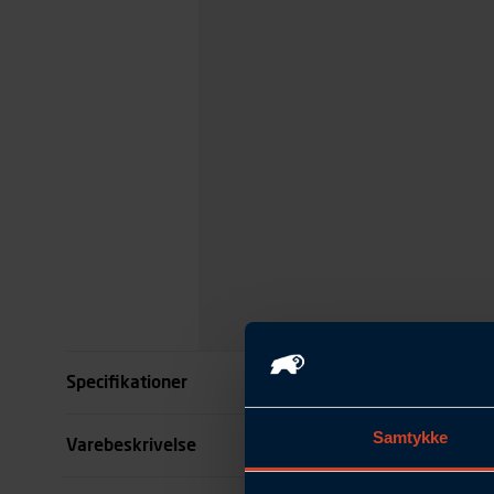
Specifikationer
Samtykke
Størrelse
Varebeskrivelse
Benlængde cm