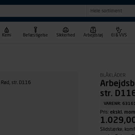
Hele sortiment
Kemi
Befæstigelse
Sikkerhed
Arbejdstøj
El & VVS
BLÅKLÄDER
Arbejdsb
str. D11
VARENR: 6316
Pris:
ekskl. mo
1.029,0
Slidstærke, komf