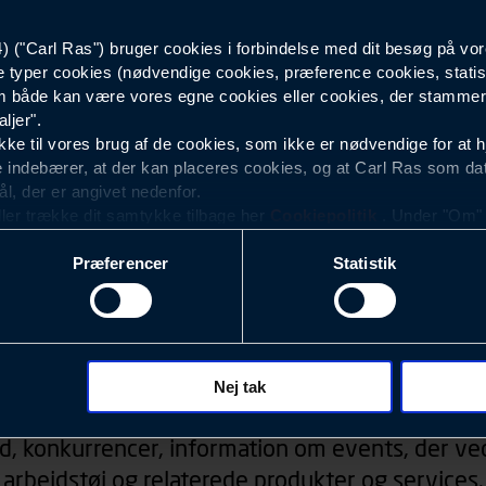
Lagerarbejder. Ve
Knælommer. Stre
("Carl Ras") bruger cookies i forbindelse med dit besøg på vor
Sort
Certificering:
e typer cookies (nødvendige cookies, præference cookies, statis
4027, 4057, 405
 både kan være vores egne cookies eller cookies, der stammer f
Samcertificerin
ljer".
e til vores brug af de cookies, som ikke er nødvendige for at 
 indebærer, at der kan placeres cookies, og at Carl Ras som da
ål, der er angivet nedenfor.
ller trække dit samtykke tilbage her
Cookiepolitik
. Under "Om" k
ookies.
Præferencer
Statistik
okies med det formål at optimere design, brugervenlighed og eff
r analyser af, hvilke oplysninger der er mest populære, og so
ndles der personoplysninger om brugen af vores platforme (hjemm
, hvad der klikkes på, sider/indhold der besøges, browsertype, 
Nyhedsbrev
 (computer, smartphone mv.) samt de features, der anvendes.
Nej tak
ecookies for at vores hjemmeside kan huske oplysninger, der
d, konkurrencer, information om events, der ved
rer sig på. Til dette formål behandles der personoplysninger om
arbejdstøj og relaterede produkter og services.