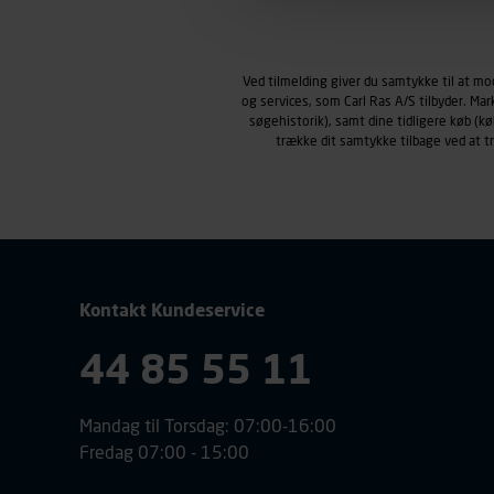
Markedsføringscookies
Carl Ras anvender markedsf
henblik på markedsføring, her
Ved tilmelding giver du samtykke til at m
personoplysninger om brugen 
og services, som Carl Ras A/S tilbyder. Ma
klikkes på, sider/indhold de
søgehistorik), samt dine tidligere køb (
smartphone mv.) samt de fea
trække dit samtykke tilbage ved at 
Vi henviser endvidere til vor
personoplysninger.
Kontakt Kundeservice
44 85 55 11
Mandag til Torsdag: 07:00-16:00
Fredag 07:00 - 15:00