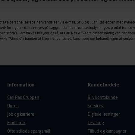
øringscookies med det formål at spore besøgende på vores hj
under vise annoncer, der er relevante (profilering). Til dette for
odtage personaliserede henvendelser via e-mail, SMS og i Carl Ras-appen med nyhed
af vores platforme (hjemmeside og app), herunder færden på si
rkedsføringen skræddersyes på baggrund af dine kontaktoplysninger, produkter, du v
r besøges, browsertype, søgeord, IP-adresse, informationer om 
købshistorik). Samtykket betyder også, at Carl Ras A/S som dataansvarlig kan beha
tures, der anvendes.
trykke "Afmeld" i bunden af hver henvendelse. Læs mere om behandlingen af person
es
persondatapolitik
, der indeholder yderligere information om b
Information
Kundefordele
Carl Ras Gruppen
Bliv kontokunde
Om os
Services
Job og karriere
Digitale løsninger
Find butik
Levering
Ofte stillede spørgsmål
Tilbud og kampagner