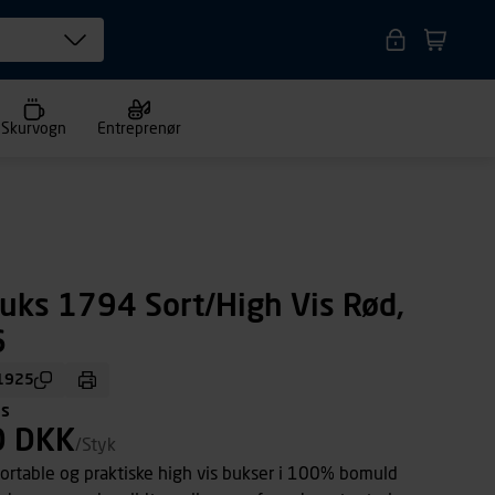
Skurvogn
Entreprenør
uks 1794 Sort/High Vis Rød,
6
1925
ms
0 DKK
/Styk
ortable og praktiske high vis bukser i 100% bomuld