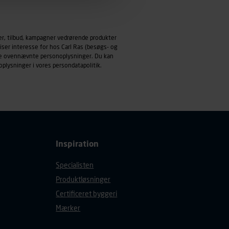
emmeside og apps med
mål behandles der
er, tilbud, kampagner vedrørende produkter
derne, tidspunkt, hvad der
iser interesse for hos Carl Ras (besøgs- og
enhedstype (computer,
ndle ovennævnte personoplysninger. Du kan
oplysninger i vores
persondatapolitik
.
ehandling af
Inspiration
Specialisten
Produktløsninger
Certificeret byggeri
Mærker