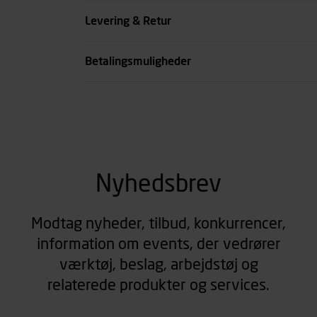
Farve
Levering & Retur
se all spec
Betalingsmuligheder
Nyhedsbrev
Modtag nyheder, tilbud, konkurrencer,
information om events, der vedrører
værktøj, beslag, arbejdstøj og
relaterede produkter og services.