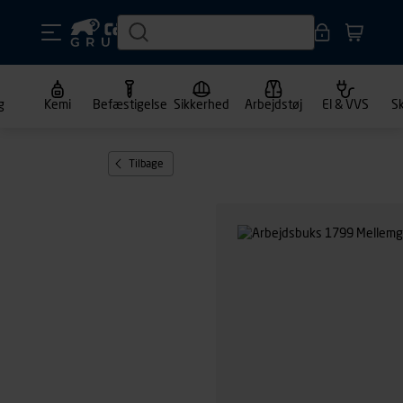
g
Kemi
Befæstigelse
Sikkerhed
Arbejdstøj
El & VVS
S
Tilbage