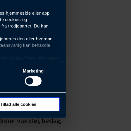
es hjemmeside eller app.
tikcookies og
ra tredjeparter. Du kan
hjemmesiden eller hvordan
taansvarlig kan behandle
an du bl.a. finde information
Marketing
ektiviteten af vores
m derfor skal være nemme at
eside og app), herunder
søgeord, IP-adresse,
Tillad alle cookies
 ændrer den måde
rører værktøj, beslag,
 dit foretrukne sprog, og den