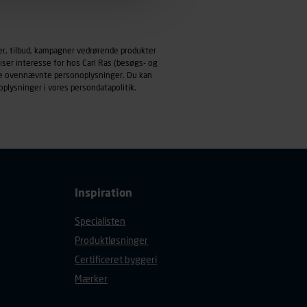
emmeside og apps med
mål behandles der
er, tilbud, kampagner vedrørende produkter
derne, tidspunkt, hvad der
iser interesse for hos Carl Ras (besøgs- og
enhedstype (computer,
ndle ovennævnte personoplysninger. Du kan
oplysninger i vores
persondatapolitik
.
ehandling af
Inspiration
Specialisten
Produktløsninger
Certificeret byggeri
Mærker