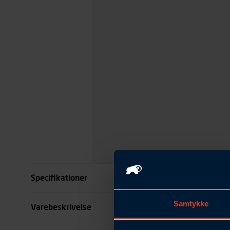
Specifikationer
Samtykke
Størrelse
Varebeskrivelse
Benlængde cm