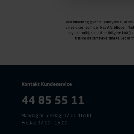
Markedsføringscookies
Carl Ras anvender markedsf
henblik på markedsføring, her
Ved tilmelding giver du samtykke til at m
personoplysninger om brugen 
og services, som Carl Ras A/S tilbyder. Ma
klikkes på, sider/indhold de
søgehistorik), samt dine tidligere køb (
smartphone mv.) samt de fea
trække dit samtykke tilbage ved at 
Vi henviser endvidere til vor
personoplysninger.
Kontakt Kundeservice
44 85 55 11
Mandag til Torsdag: 07:00-16:00
Fredag 07:00 - 15:00