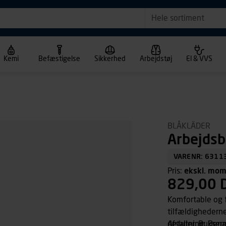
Hele sortiment
Kemi
Befæstigelse
Sikkerhed
Arbejdstøj
El & VVS
BLÅKLÄDER
Arbejdsb
VARENR: 6311
Pris:
ekskl. mo
829,00 
Komfortable og f
tilfældighederne
detaljer. Buksern
Afslutning: Bena