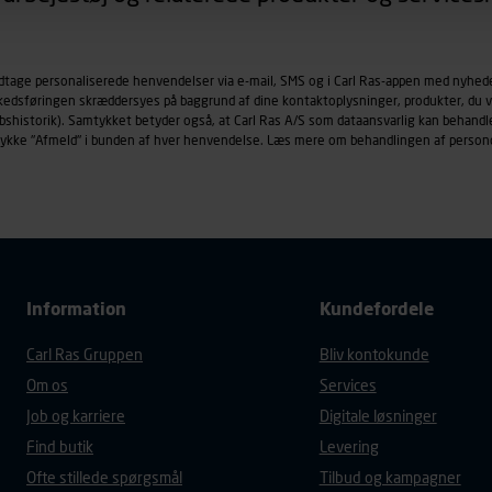
øringscookies med det formål at spore besøgende på vores hj
under vise annoncer, der er relevante (profilering). Til dette for
odtage personaliserede henvendelser via e-mail, SMS og i Carl Ras-appen med nyhed
af vores platforme (hjemmeside og app), herunder færden på si
rkedsføringen skræddersyes på baggrund af dine kontaktoplysninger, produkter, du v
r besøges, browsertype, søgeord, IP-adresse, informationer om 
købshistorik). Samtykket betyder også, at Carl Ras A/S som dataansvarlig kan beha
tures, der anvendes.
trykke "Afmeld" i bunden af hver henvendelse. Læs mere om behandlingen af person
es
persondatapolitik
, der indeholder yderligere information om b
Information
Kundefordele
Carl Ras Gruppen
Bliv kontokunde
Om os
Services
Job og karriere
Digitale løsninger
Find butik
Levering
Ofte stillede spørgsmål
Tilbud og kampagner