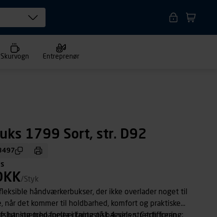
Skurvogn
Entreprenør
uks 1799 Sort, str. D92
3497
ms
DKK
/Styk
leksible håndværkerbukser, der ikke overlader noget til
, når det kommer til holdbarhed, komfort og praktiske
e har stretchpaneler i fantastisk 4-vejs stretch foran,
fslutning med forstærkning på bagsiden. Certificering: