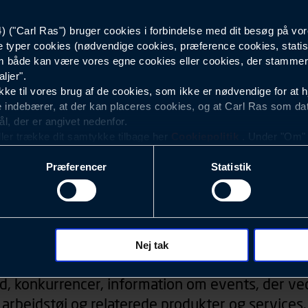
("Carl Ras") bruger cookies i forbindelse med dit besøg på vor
Sort
e typer cookies (nødvendige cookies, præference cookies, statis
 både kan være vores egne cookies eller cookies, der stammer f
ljer".
e til vores brug af de cookies, som ikke er nødvendige for at 
 indebærer, at der kan placeres cookies, og at Carl Ras som da
ål, der er angivet nedenfor.
ller trække dit samtykke tilbage her
Cookiepolitik
. Under "Om" k
ookies.
Præferencer
Statistik
okies med det formål at optimere design, brugervenlighed og eff
r analyser af, hvilke oplysninger der er mest populære, og so
ndles der personoplysninger om brugen af vores platforme (hjemm
, hvad der klikkes på, sider/indhold der besøges, browsertype, 
Nyhedsbrev
 (computer, smartphone mv.) samt de features, der anvendes.
Nej tak
ecookies for at vores hjemmeside kan huske oplysninger, der
d, konkurrencer, information om events, der ved
rer sig på. Til dette formål behandles der personoplysninger om
arbejdstøj og relaterede produkter og services.