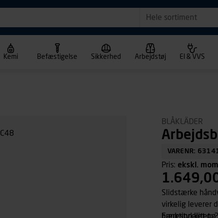
Hele sortiment
Kemi
Befæstigelse
Sikkerhed
Arbejdstøj
El & VVS
BLÅKLÄDER
Arbejdsb
VARENR: 6314
Pris:
ekskl. mo
1.649,0
Slidstærke hånd
virkelig leverer 
bærestykket og 
Funktionalitet: 2