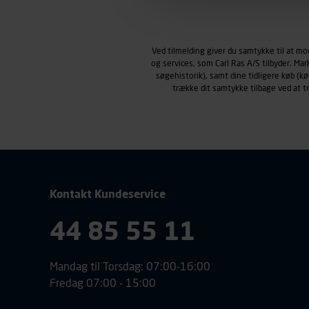
Markedsføringscookies
Carl Ras anvender markedsf
henblik på markedsføring, her
Ved tilmelding giver du samtykke til at m
personoplysninger om brugen 
og services, som Carl Ras A/S tilbyder. Ma
klikkes på, sider/indhold de
søgehistorik), samt dine tidligere køb (
smartphone mv.) samt de fea
trække dit samtykke tilbage ved at 
Vi henviser endvidere til vor
personoplysninger.
Kontakt Kundeservice
44 85 55 11
Mandag til Torsdag: 07:00-16:00
Fredag 07:00 - 15:00