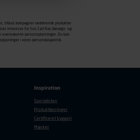
emmeside og apps med
mål behandles der
er, tilbud, kampagner vedrørende produkter
derne, tidspunkt, hvad der
iser interesse for hos Carl Ras (besøgs- og
enhedstype (computer,
ndle ovennævnte personoplysninger. Du kan
oplysninger i vores
persondatapolitik
.
ehandling af
Inspiration
Specialisten
Produktløsninger
Certificeret byggeri
Mærker