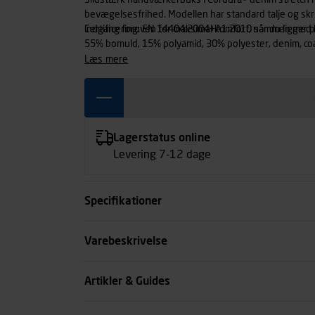
Slidstærk håndværkerbuks i Cordura® denim stretch me
bevægelsesfrihed. Modellen har standard talje og sk
indgang foroven for maksimal komfort, når du ligger
Certificering: EN 14404:2004+A1:2010 sammen med 
55% bomuld, 15% polyamid, 30% polyester, denim, c
læs mere
Lagerstatus online
Levering 7-12 dage
Specifikationer
Størrelse
Varebeskrivelse
Benlængde cm
Artikler & Guides
Farve