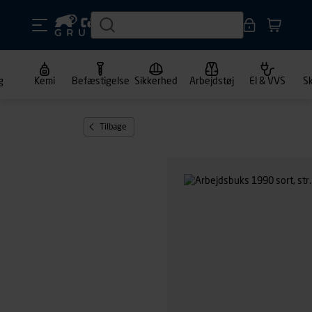
g
Kemi
Befæstigelse
Sikkerhed
Arbejdstøj
El & VVS
S
Tilbage