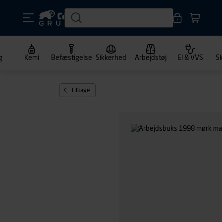
g
Kemi
Befæstigelse
Sikkerhed
Arbejdstøj
El & VVS
S
Tilbage