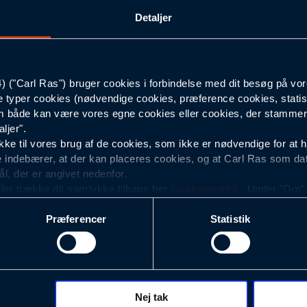
Detaljer
C50
76
("Carl Ras") bruger cookies i forbindelse med dit besøg på vor
e typer cookies (nødvendige cookies, præference cookies, statis
Hvid
 både kan være vores egne cookies eller cookies, der stammer f
ljer".
e til vores brug af de cookies, som ikke er nødvendige for at 
 indebærer, at der kan placeres cookies, og at Carl Ras som da
ål, der er angivet nedenfor.
ller trække dit samtykke tilbage her
Cookiepolitik
. Under "Om" k
ookies.
Præferencer
Statistik
okies med det formål at optimere design, brugervenlighed og eff
r analyser af, hvilke oplysninger der er mest populære, og so
ndles der personoplysninger om brugen af vores platforme (hjemm
, hvad der klikkes på, sider/indhold der besøges, browsertype, 
 (computer, smartphone mv.) samt de features, der anvendes.
Nej tak