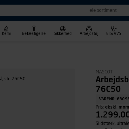
Hele sortiment
Kemi
Befæstigelse
Sikkerhed
Arbejdstøj
El & VVS
MASCOT
Arbejdsb
76C50
VARENR: 6309
Pris:
ekskl. mo
1.299,0
Slidstærk, ultral