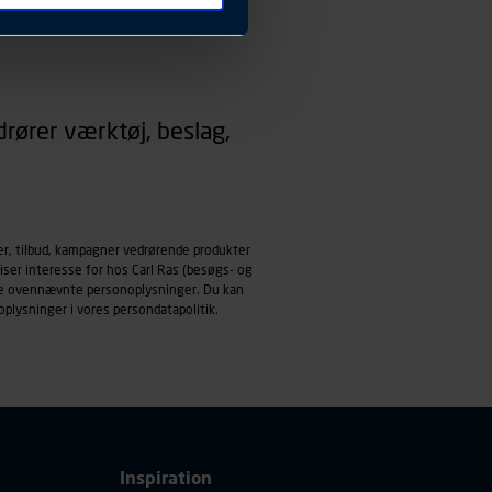
 ændrer den måde
 dit foretrukne sprog, og den
emmeside og apps med
rører værktøj, beslag,
mål behandles der
derne, tidspunkt, hvad der
enhedstype (computer,
ehandling af
er, tilbud, kampagner vedrørende produkter
iser interesse for hos Carl Ras (besøgs- og
ndle ovennævnte personoplysninger. Du kan
oplysninger i vores
persondatapolitik
.
Inspiration