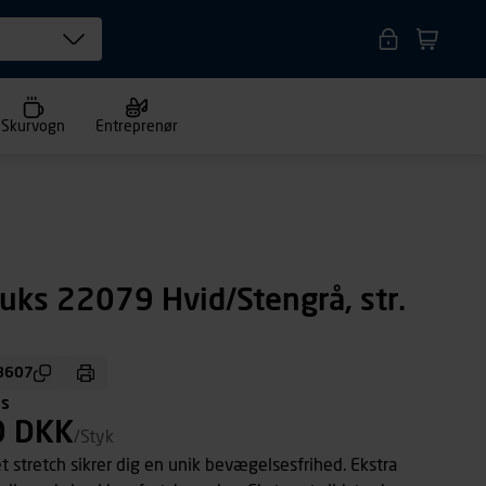
Skurvogn
Entreprenør
uks 22079 Hvid/Stengrå, str.
8607
ms
0 DKK
/Styk
et stretch sikrer dig en unik bevægelsesfrihed. Ekstra