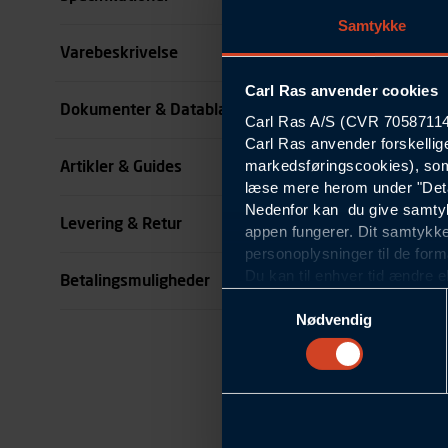
Samtykke
Størrelse
Varebeskrivelse
Carl Ras anvender cookies
Benlængde cm
Dokumenter & Datablade
Carl Ras A/S (CVR 70587114) 
Carl Ras anvender forskellig
Farve
markedsføringscookies), som
Artikler & Guides
se all specifikationer
læse mere herom under "Deta
Nedenfor kan du give samtykk
Levering & Retur
appen fungerer. Dit samtykke
personoplysninger til de form
Du kan til enhver tid ændre e
Betalingsmuligheder
om blokering og sletning af c
Samtykkevalg
Statistikcookies
Nødvendig
Carl Ras anvender statistikco
hjemmeside og apps, herunde
finde. Til dette formål beha
færden på siderne, tidspunkt
informationer om enhedstype