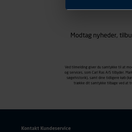
Præferencer
Carl Ras anvender præferenc
hjemmesiden ser ud eller opfø
region, du befinder dig i.
Markedsføringscookies
Carl Ras anvender markedsf
Modtag nyheder, tilbu
henblik på markedsføring, her
personoplysninger om brugen 
klikkes på, sider/indhold de
smartphone mv.) samt de fea
Vi henviser endvidere til vor
Ved tilmelding giver du samtykke til at m
personoplysninger.
og services, som Carl Ras A/S tilbyder. Ma
søgehistorik), samt dine tidligere køb (
trække dit samtykke tilbage ved at 
Kontakt Kundeservice