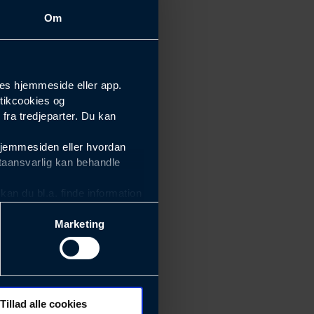
Om
es hjemmeside eller app.
tikcookies og
ra tredjeparter. Du kan
hjemmesiden eller hvordan
taansvarlig kan behandle
an du bl.a. finde information
Marketing
ektiviteten af vores
m derfor skal være nemme at
eside og app), herunder
søgeord, IP-adresse,
Tillad alle cookies