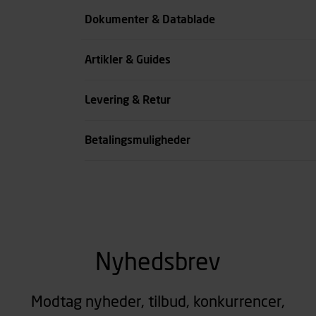
Benlængde cm
Dokumenter & Datablade
Farve
Artikler & Guides
se all spec
Levering & Retur
Betalingsmuligheder
Nyhedsbrev
Modtag nyheder, tilbud, konkurrencer,