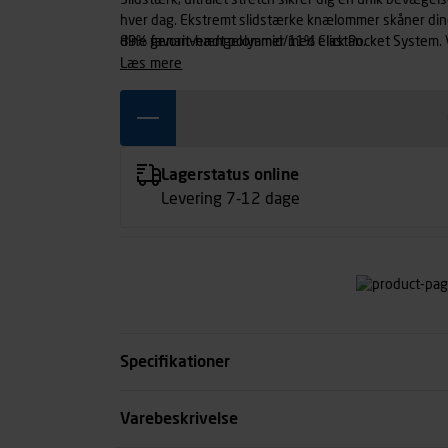
Slidstærk, ultralet stretch sikrer dig en unik bevægel
hver dag. Ekstremt slidstærke knælommer skåner dine kn
dine favorit-hængelommer med Click Pocket System. Vand- og smudsafvisende fluor-fri
89% genanvendt polyamid/11% elastan.
overfladebehandling, som ikke påvirker miljøet unødig
læs mere
Lagerstatus online
Levering 7-12 dage
Specifikationer
Størrelse
Varebeskrivelse