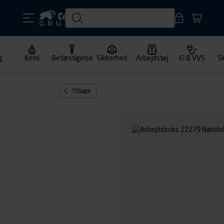
g
Kemi
Befæstigelse
Sikkerhed
Arbejdstøj
El & VVS
S
Tilbage