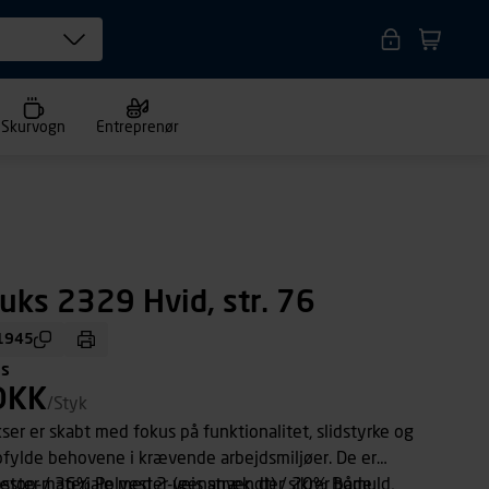
Skurvogn
Entreprenør
uks 2329 Hvid, str. 76
1945
ms
DKK
/Styk
ser er skabt med fokus på funktionalitet, slidstyrke og
pfylde behovene i krævende arbejdsmiljøer. De er
ipstop-materiale med 2-vejs stræk, der sikrer både
ester / 36% Polyester (genanvendt) / 20% Bomuld,