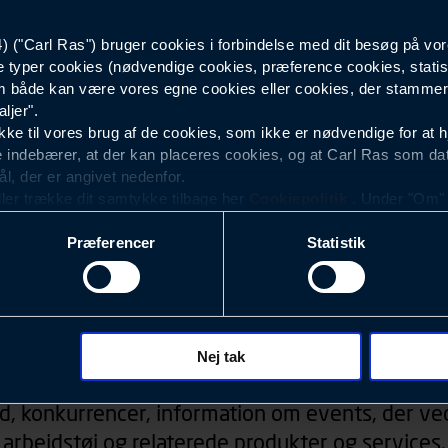
("Carl Ras") bruger cookies i forbindelse med dit besøg på vor
Hvid
e typer cookies (nødvendige cookies, præference cookies, statis
 både kan være vores egne cookies eller cookies, der stammer f
ljer".
e til vores brug af de cookies, som ikke er nødvendige for at 
 indebærer, at der kan placeres cookies, og at Carl Ras som da
ål, der er angivet nedenfor.
ller trække dit samtykke tilbage her
Cookiepolitik
. Under "Om" k
ookies.
Præferencer
Statistik
okies med det formål at optimere design, brugervenlighed og eff
r analyser af, hvilke oplysninger der er mest populære, og so
ndles der personoplysninger om brugen af vores platforme (hjemm
, hvad der klikkes på, sider/indhold der besøges, browsertype, 
Nyhedsbrev
 (computer, smartphone mv.) samt de features, der anvendes.
Nej tak
ecookies for at vores hjemmeside kan huske oplysninger, der
d, konkurrencer, information om events, der ved
rer sig på. Til dette formål behandles der personoplysninger om
arbejdstøj og relaterede produkter og services.