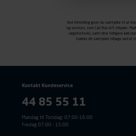
Markedsføringscookies
Carl Ras anvender markedsf
henblik på markedsføring, her
Ved tilmelding giver du samtykke til at m
personoplysninger om brugen 
og services, som Carl Ras A/S tilbyder. Ma
klikkes på, sider/indhold de
søgehistorik), samt dine tidligere køb (
smartphone mv.) samt de fea
trække dit samtykke tilbage ved at 
Vi henviser endvidere til vor
personoplysninger.
Kontakt Kundeservice
44 85 55 11
Mandag til Torsdag: 07:00-16:00
Fredag 07:00 - 15:00