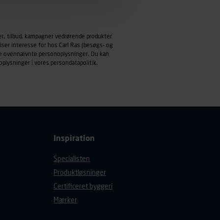
emmeside og apps med
mål behandles der
er, tilbud, kampagner vedrørende produkter
derne, tidspunkt, hvad der
iser interesse for hos Carl Ras (besøgs- og
enhedstype (computer,
ndle ovennævnte personoplysninger. Du kan
oplysninger i vores
persondatapolitik
.
ehandling af
Inspiration
Specialisten
Produktløsninger
Certificeret byggeri
Mærker