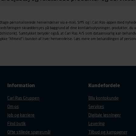
øringscookies med det formål at spore besøgende på vores hj
under vise annoncer, der er relevante (profilering). Til dette for
odtage personaliserede henvendelser via e-mail, SMS og i Carl Ras-appen med nyhed
af vores platforme (hjemmeside og app), herunder færden på si
rkedsføringen skræddersyes på baggrund af dine kontaktoplysninger, produkter, du v
r besøges, browsertype, søgeord, IP-adresse, informationer om 
købshistorik). Samtykket betyder også, at Carl Ras A/S som dataansvarlig kan beha
tures, der anvendes.
trykke "Afmeld" i bunden af hver henvendelse. Læs mere om behandlingen af person
es
persondatapolitik
, der indeholder yderligere information om b
Information
Kundefordele
Carl Ras Gruppen
Bliv kontokunde
Om os
Services
Job og karriere
Digitale løsninger
Find butik
Levering
Ofte stillede spørgsmål
Tilbud og kampagner