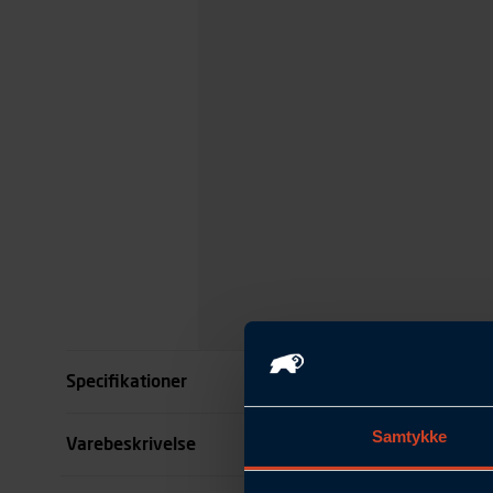
Specifikationer
Samtykke
Størrelse
Varebeskrivelse
Benlængde cm