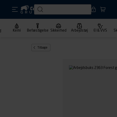
g
Kemi
Befæstigelse
Sikkerhed
Arbejdstøj
El & VVS
S
Tilbage