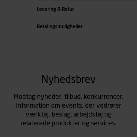
Farve
Levering & Retur
se all spec
Betalingsmuligheder
Nyhedsbrev
Modtag nyheder, tilbud, konkurrencer,
information om events, der vedrører
værktøj, beslag, arbejdstøj og
relaterede produkter og services.