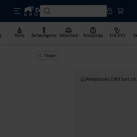
g
Kemi
Befæstigelse
Sikkerhed
Arbejdstøj
El & VVS
S
Tilbage