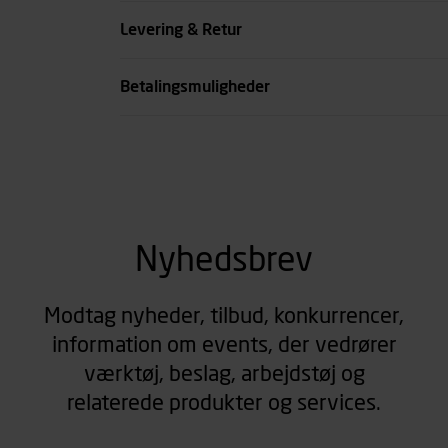
Farve
Levering & Retur
se all spec
Betalingsmuligheder
Nyhedsbrev
Modtag nyheder, tilbud, konkurrencer,
information om events, der vedrører
værktøj, beslag, arbejdstøj og
relaterede produkter og services.