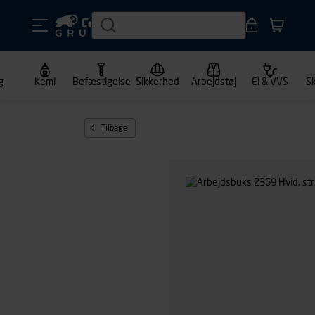
g
Kemi
Befæstigelse
Sikkerhed
Arbejdstøj
El & VVS
S
Tilbage