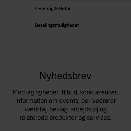
Farve
Levering & Retur
se all spec
Betalingsmuligheder
Nyhedsbrev
Modtag nyheder, tilbud, konkurrencer,
information om events, der vedrører
værktøj, beslag, arbejdstøj og
relaterede produkter og services.