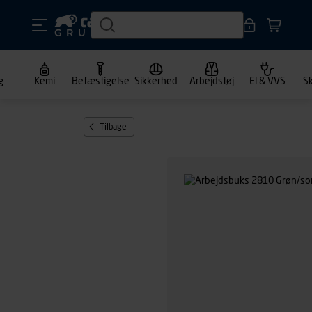
g
Kemi
Befæstigelse
Sikkerhed
Arbejdstøj
El & VVS
S
Tilbage