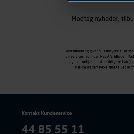
hjemmesiden ser ud eller opfø
region, du befinder dig i.
Modtag nyheder, tilbu
Markedsføringscookies
Carl Ras anvender markedsf
henblik på markedsføring, her
personoplysninger om brugen 
klikkes på, sider/indhold de
smartphone mv.) samt de fea
Ved tilmelding giver du samtykke til at m
og services, som Carl Ras A/S tilbyder. Ma
Vi henviser endvidere til vor
søgehistorik), samt dine tidligere køb (
personoplysninger.
trække dit samtykke tilbage ved at 
Kontakt Kundeservice
44 85 55 11