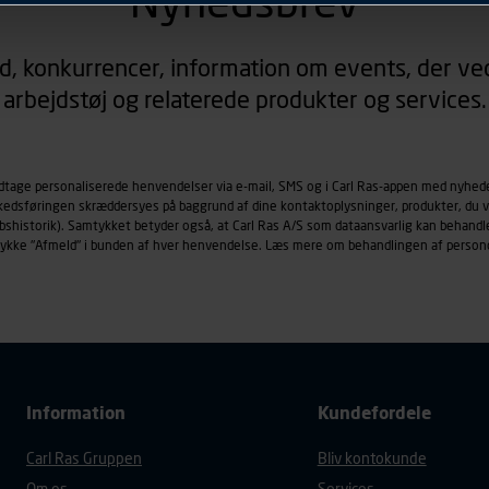
Nyhedsbrev
rer sig på. Til dette formål behandles der personoplysninger om
d, konkurrencer, information om events, der ved
øringscookies med det formål at spore besøgende på vores hj
arbejdstøj og relaterede produkter og services.
under vise annoncer, der er relevante (profilering). Til dette for
af vores platforme (hjemmeside og app), herunder færden på si
r besøges, browsertype, søgeord, IP-adresse, informationer om 
tures, der anvendes.
odtage personaliserede henvendelser via e-mail, SMS og i Carl Ras-appen med nyhed
rkedsføringen skræddersyes på baggrund af dine kontaktoplysninger, produkter, du v
es
persondatapolitik
, der indeholder yderligere information om b
købshistorik). Samtykket betyder også, at Carl Ras A/S som dataansvarlig kan beha
trykke "Afmeld" i bunden af hver henvendelse. Læs mere om behandlingen af person
Information
Kundefordele
Carl Ras Gruppen
Bliv kontokunde