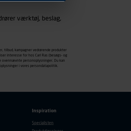
 dit foretrukne sprog, og den
rører værktøj, beslag,
emmeside og apps med
mål behandles der
derne, tidspunkt, hvad der
enhedstype (computer,
er, tilbud, kampagner vedrørende produkter
iser interesse for hos Carl Ras (besøgs- og
ehandling af
ndle ovennævnte personoplysninger. Du kan
oplysninger i vores
persondatapolitik
.
Inspiration
Specialisten