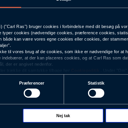
204
("Carl Ras") bruger cookies i forbindelse med dit besøg på vor
70
e typer cookies (nødvendige cookies, præference cookies, statis
 både kan være vores egne cookies eller cookies, der stammer f
Hvid
ljer".
e til vores brug af de cookies, som ikke er nødvendige for at 
 indebærer, at der kan placeres cookies, og at Carl Ras som da
ål, der er angivet nedenfor.
ller trække dit samtykke tilbage her
Cookiepolitik
. Under "Om" k
ookies.
Præferencer
Statistik
okies med det formål at optimere design, brugervenlighed og eff
r analyser af, hvilke oplysninger der er mest populære, og so
ndles der personoplysninger om brugen af vores platforme (hjemm
, hvad der klikkes på, sider/indhold der besøges, browsertype, 
 (computer, smartphone mv.) samt de features, der anvendes.
Nej tak
ecookies for at vores hjemmeside kan huske oplysninger, der