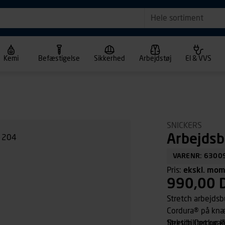
Hele sortiment
Kemi
Befæstigelse
Sikkerhed
Arbejdstøj
El & VVS
SNICKERS
Arbejdsb
VARENR: 6300
Pris:
ekskl. mo
990,00 
Stretch arbejdsb
Cordura® på knæ
fleksibilitet og 
Stretch Cordura®