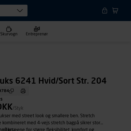
Skurvogn
Entreprenør
uks 6241 Hvid/Sort Str. 204
9784
ms
DKK
/Styk
ukser med street look og smallere ben. Stretch
 kombineret med 4-vejs stretch bagpå sikrer stor
komfort.
 på knæene for større fleksibilitet, komfort og