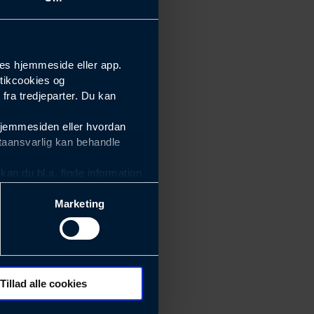
es hjemmeside eller app.
tikcookies og
ra tredjeparter. Du kan
hjemmesiden eller hvordan
taansvarlig kan behandle
an du bl.a. finde information
Marketing
ektiviteten af vores
m derfor skal være nemme at
eside og app), herunder
søgeord, IP-adresse,
Tillad alle cookies
 ændrer den måde