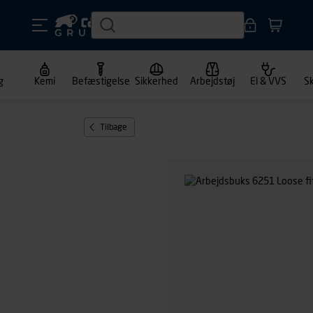
g
Kemi
Befæstigelse
Sikkerhed
Arbejdstøj
El & VVS
S
Tilbage