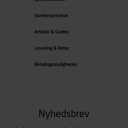
Størrelse
Varebeskrivelse
Benlængde cm
Artikler & Guides
Farve
Levering & Retur
se all spec
Betalingsmuligheder
Nyhedsbrev