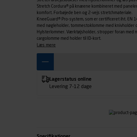
Stretch arbejdsbukser med hylsterlommer og løs pasf
Stretch Cordura® på knæene kombineret med paneler me
komfort. Forbøjede ben og 2-vejs stretchmateriale.
KneeGuard® Pro-system, som er certificeret iht. EN 
med nøgleholder, tommestoklomme med knivholder og
Hylsterlommer. Værktøjsholder, stropper foran med
cargolomme med holder til ID-kort.
læs mere
Lagerstatus online
Levering 7-12 dage
Specifikationer