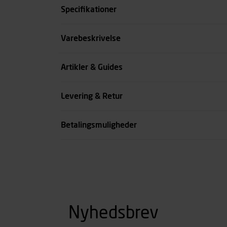
Specifikationer
Størrelse
Varebeskrivelse
Benlængde cm
Artikler & Guides
Farve
Levering & Retur
se all spec
Betalingsmuligheder
Nyhedsbrev