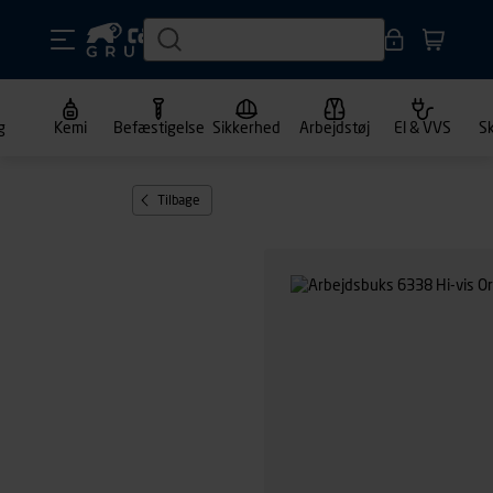
g
Kemi
Befæstigelse
Sikkerhed
Arbejdstøj
El & VVS
S
Tilbage