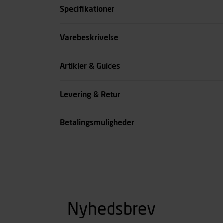
Specifikationer
Størrelse
Varebeskrivelse
Benlængde cm
Artikler & Guides
Farve
Levering & Retur
se all spec
Betalingsmuligheder
Nyhedsbrev