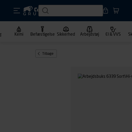
g
Kemi
Befæstigelse
Sikkerhed
Arbejdstøj
El & VVS
S
Tilbage