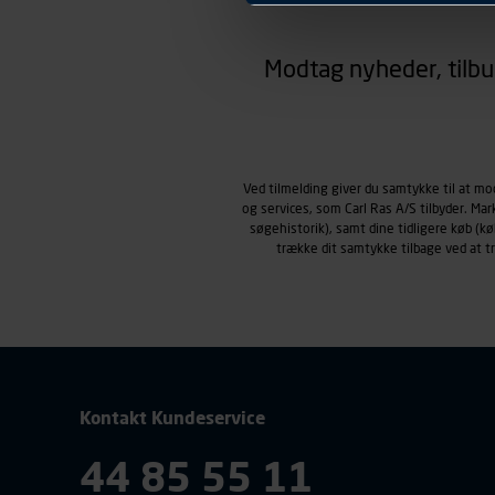
hjemmesiden ser ud eller opfø
region, du befinder dig i.
Modtag nyheder, tilbu
Markedsføringscookies
Carl Ras anvender markedsf
henblik på markedsføring, her
personoplysninger om brugen 
klikkes på, sider/indhold de
smartphone mv.) samt de fea
Ved tilmelding giver du samtykke til at m
og services, som Carl Ras A/S tilbyder. Ma
Vi henviser endvidere til vor
søgehistorik), samt dine tidligere køb (
personoplysninger.
trække dit samtykke tilbage ved at 
Kontakt Kundeservice
44 85 55 11