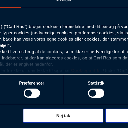
120
("Carl Ras") bruger cookies i forbindelse med dit besøg på vor
76
e typer cookies (nødvendige cookies, præference cookies, statis
 både kan være vores egne cookies eller cookies, der stammer f
Mørkeblå
ljer".
e til vores brug af de cookies, som ikke er nødvendige for at 
 indebærer, at der kan placeres cookies, og at Carl Ras som da
ål, der er angivet nedenfor.
ller trække dit samtykke tilbage her
Cookiepolitik
. Under "Om" k
ookies.
Præferencer
Statistik
okies med det formål at optimere design, brugervenlighed og eff
r analyser af, hvilke oplysninger der er mest populære, og so
ndles der personoplysninger om brugen af vores platforme (hjemm
, hvad der klikkes på, sider/indhold der besøges, browsertype, 
 (computer, smartphone mv.) samt de features, der anvendes.
Nej tak
ecookies for at vores hjemmeside kan huske oplysninger, der