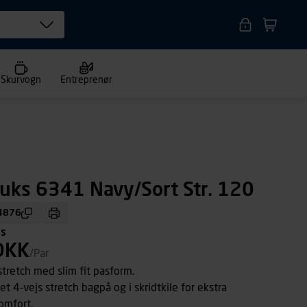
Skurvogn
Entreprenør
uks 6341 Navy/Sort Str. 120
4876
ms
DKK
/Par
stretch med slim fit pasform.
et 4-vejs stretch bagpå og i skridtkile for ekstra
komfort.