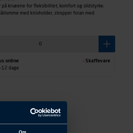
 på knæene for fleksibilitet, komfort og slidstyrke.
 lårlomme med knivholder, stropper foran med
us online
Skaffevare
7-12 dage
Om