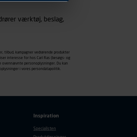
 dit foretrukne sprog, og den
rører værktøj, beslag,
emmeside og apps med
mål behandles der
derne, tidspunkt, hvad der
enhedstype (computer,
er, tilbud, kampagner vedrørende produkter
iser interesse for hos Carl Ras (besøgs- og
ehandling af
ndle ovennævnte personoplysninger. Du kan
oplysninger i vores
persondatapolitik
.
Inspiration
Specialisten