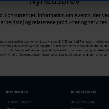
Nyhedsbrev
rer sig på. Til dette formål behandles der personoplysninger om
d, konkurrencer, information om events, der ved
øringscookies med det formål at spore besøgende på vores hj
arbejdstøj og relaterede produkter og services.
under vise annoncer, der er relevante (profilering). Til dette for
af vores platforme (hjemmeside og app), herunder færden på si
r besøges, browsertype, søgeord, IP-adresse, informationer om 
tures, der anvendes.
odtage personaliserede henvendelser via e-mail, SMS og i Carl Ras-appen med nyhed
rkedsføringen skræddersyes på baggrund af dine kontaktoplysninger, produkter, du v
es
persondatapolitik
, der indeholder yderligere information om b
købshistorik). Samtykket betyder også, at Carl Ras A/S som dataansvarlig kan beha
trykke "Afmeld" i bunden af hver henvendelse. Læs mere om behandlingen af person
Information
Kundefordele
Carl Ras Gruppen
Bliv kontokunde