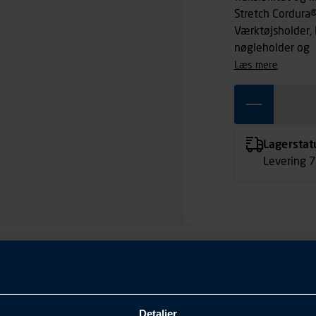
Stretch Cordura®
Værktøjsholder,
nøgleholder og
læs mere
Lagerstat
Levering 
Detaljer