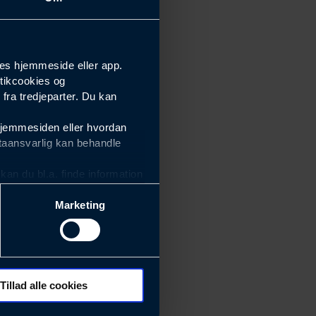
es hjemmeside eller app.
tikcookies og
ra tredjeparter. Du kan
hjemmesiden eller hvordan
taansvarlig kan behandle
an du bl.a. finde information
Marketing
ektiviteten af vores
m derfor skal være nemme at
eside og app), herunder
søgeord, IP-adresse,
Tillad alle cookies
 ændrer den måde