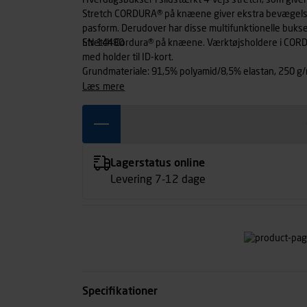
Hverdagsbukser i slidstærkt 4-vejs stretch, som giv
Stretch CORDURA® på knæene giver ekstra bevægelses
pasform. Derudover har disse multifunktionelle bukse
EN 14480
Stretch Cordura® på knæene. Værktøjsholdere i C
med holder til ID-kort.
Grundmateriale: 91,5% polyamid/8,5% elastan, 250 g
læs mere
Lagerstatus online
Levering 7-12 dage
Specifikationer