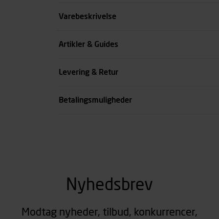
Størrelse
Varebeskrivelse
Benlængde cm
Artikler & Guides
Farve
Levering & Retur
se all spec
Betalingsmuligheder
Nyhedsbrev
Modtag nyheder, tilbud, konkurrencer,