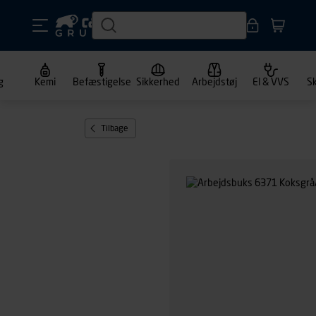
g
Kemi
Befæstigelse
Sikkerhed
Arbejdstøj
El & VVS
S
Tilbage