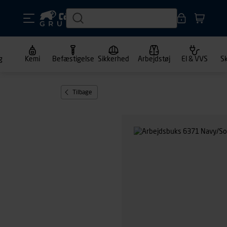
g
Kemi
Befæstigelse
Sikkerhed
Arbejdstøj
El & VVS
S
Tilbage