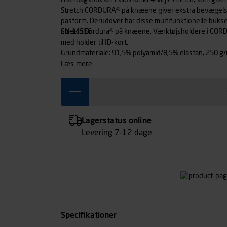
Hverdagsbukser i slidstærkt 4-vejs stretch, som giv
Stretch CORDURA® på knæene giver ekstra bevægelses
pasform. Derudover har disse multifunktionelle bukse
EN 14556
Stretch Cordura® på knæene. Værktøjsholdere i C
med holder til ID-kort.
Grundmateriale: 91,5% polyamid/8,5% elastan, 250 g
læs mere
Lagerstatus online
Levering 7-12 dage
Specifikationer