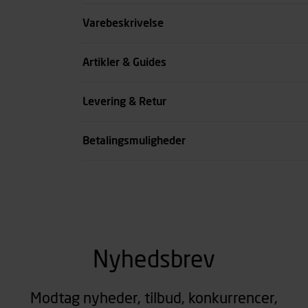
Størrelse
Varebeskrivelse
Benlængde cm
Artikler & Guides
Farve
Levering & Retur
se all spec
Betalingsmuligheder
Nyhedsbrev
Modtag nyheder, tilbud, konkurrencer,