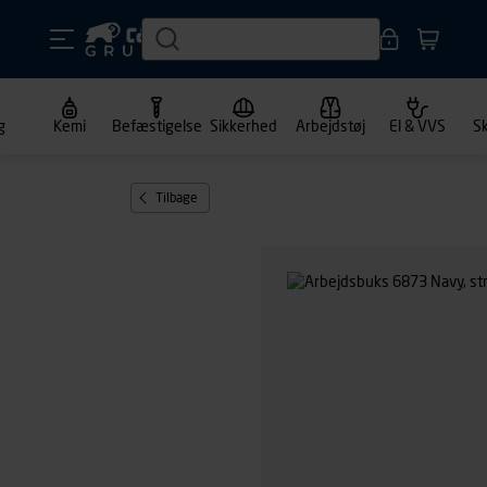
g
Kemi
Befæstigelse
Sikkerhed
Arbejdstøj
El & VVS
S
Tilbage