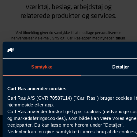
værktøj, beslag, arbejdstøj og
relaterede produkter og services.
Ved tilmelding giver du samtykke til at modtage personaliserede
henvendelser via e-mail, SMS og i Carl Ras-appen med nyheder, tilbud,
kampagner vedrørende produkter og services, som Carl Ras A/S
tilbyder. Markedsføringen skræddersyes på baggrund af dine
kontaktoplysninger, produkter, du viser interesse for hos Carl Ras
(besøgs- og søgehistorik), samt dine tidligere køb (købshistorik).
Samtykket betyder også, at Carl Ras A/S som dataansvarlig kan
Samtykke
Detaljer
behandle ovennævnte personoplysninger. Du kan trække dit
samtykke tilbage ved at trykke "Afmeld" i bunden af hver
henvendelse. Læs mere om behandlingen af personoplysninger i
Carl Ras anvender cookies
vores
persondatapolitik
.
Carl Ras A/S (CVR 70587114) ("Carl Ras") bruger cookies i 
hjemmeside eller app.
Carl Ras anvender forskellige typer cookies (nødvendige coo
og markedsføringscookies), som både kan være vores egne c
tredjeparter. Du kan læse mere herom under "Detaljer".
Kontakt Kundeservice
Information
Kundefordele
Inspiration
Nedenfor kan du give samtykke til vores brug af de cookies
Carl Ras Gruppen
Bliv kontokunde
Specialisten