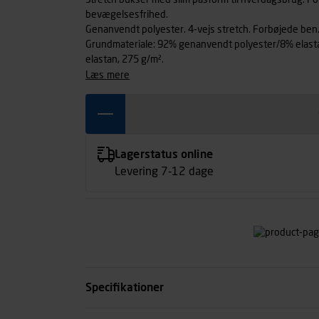
Stretch bukser med slim pasform til hverdagsbrug. Fo
bevægelsesfrihed.
Genanvendt polyester. 4-vejs stretch. Forbøjede ben.
Grundmateriale: 92% genanvendt polyester/8% elast
elastan, 275 g/m².
læs mere
Lagerstatus online
Levering 7-12 dage
Specifikationer