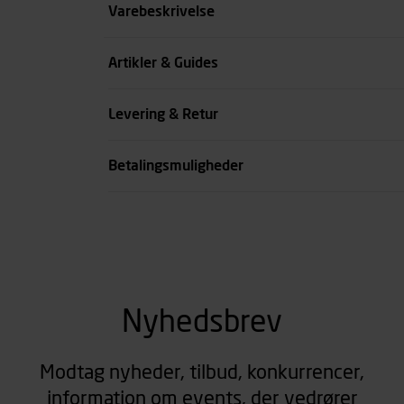
Størrelse
Varebeskrivelse
Benlængde cm
Artikler & Guides
Farve
Levering & Retur
se all spec
Betalingsmuligheder
Nyhedsbrev
Modtag nyheder, tilbud, konkurrencer,
information om events, der vedrører