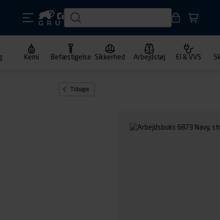
g
Kemi
Befæstigelse
Sikkerhed
Arbejdstøj
El & VVS
S
Tilbage