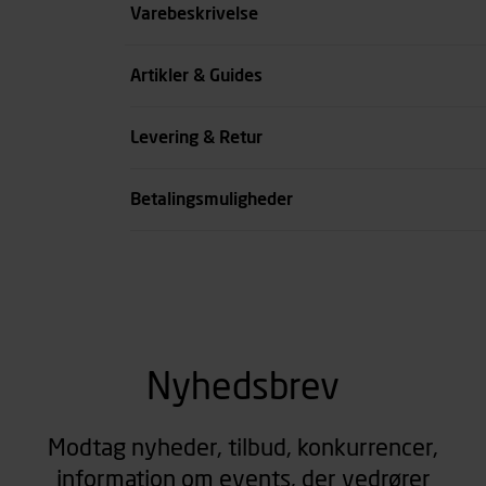
Størrelse
Varebeskrivelse
Benlængde cm
Artikler & Guides
Farve
Levering & Retur
se all spec
Betalingsmuligheder
Nyhedsbrev
Modtag nyheder, tilbud, konkurrencer,
information om events, der vedrører