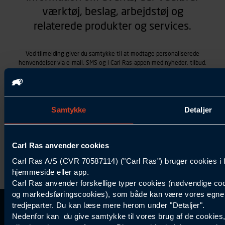
værktøj, beslag, arbejdstøj og
relaterede produkter og services.
Ved tilmelding giver du samtykke til at modtage personaliserede
henvendelser via e-mail, SMS og i Carl Ras-appen med nyheder, tilbud,
kampagner vedrørende produkter og services, som Carl Ras A/S
tilbyder. Markedsføringen skræddersyes på baggrund af dine
kontaktoplysninger, produkter, du viser interesse for hos Carl Ras
(besøgs- og søgehistorik), samt dine tidligere køb (købshistorik).
Samtykket betyder også, at Carl Ras A/S som dataansvarlig kan
Samtykke
Detaljer
behandle ovennævnte personoplysninger. Du kan trække dit
samtykke tilbage ved at trykke "Afmeld" i bunden af hver
henvendelse. Læs mere om behandlingen af personoplysninger i
Carl Ras anvender cookies
vores
persondatapolitik
.
Carl Ras A/S (CVR 70587114) ("Carl Ras") bruger cookies i 
hjemmeside eller app.
Carl Ras anvender forskellige typer cookies (nødvendige coo
og markedsføringscookies), som både kan være vores egne c
tredjeparter. Du kan læse mere herom under "Detaljer".
Kontakt Kundeservice
Information
Kundefordele
Inspiration
Nedenfor kan du give samtykke til vores brug af de cookies
Carl Ras Gruppen
Bliv kontokunde
Specialisten