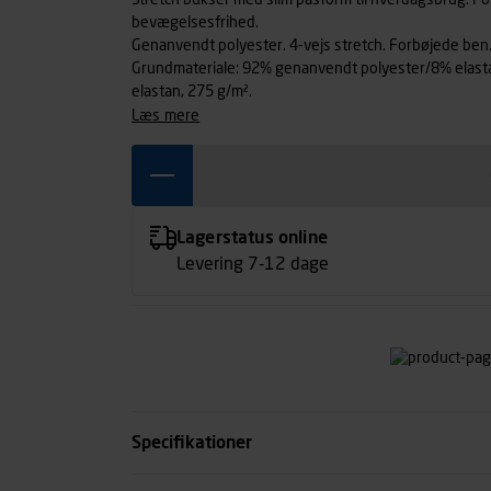
Stretch bukser med slim pasform til hverdagsbrug. Fo
bevægelsesfrihed.
Genanvendt polyester. 4-vejs stretch. Forbøjede ben.
Grundmateriale: 92% genanvendt polyester/8% elast
elastan, 275 g/m².
læs mere
Lagerstatus online
Levering 7-12 dage
Specifikationer