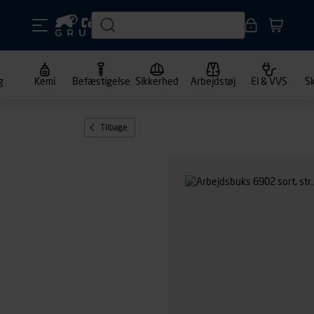
g
Kemi
Befæstigelse
Sikkerhed
Arbejdstøj
El & VVS
S
Tilbage