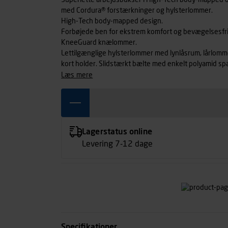
Superlette arbejdsbukser i High-Tech body-mapped de
med Cordura® forstærkninger og hylsterlommer.
High-Tech body-mapped design.
Forbøjede ben for ekstrem komfort og bevægelsesfr
KneeGuard knælommer.
Lettilgænglige hylsterlommer med lynlåsrum, lårlommer
kort holder. Slidstærkt bælte med enkelt polyamid s
læs mere
Lagerstatus online
Levering 7-12 dage
Specifikationer