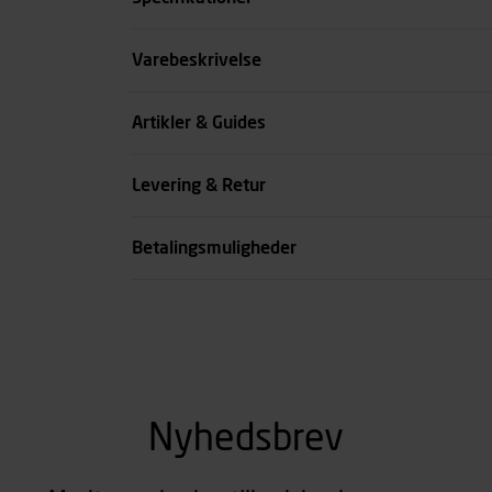
Størrelse
Varebeskrivelse
Benlængde cm
Artikler & Guides
Farve
Levering & Retur
se all spec
Betalingsmuligheder
Nyhedsbrev