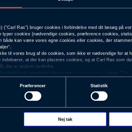
166
("Carl Ras") bruger cookies i forbindelse med dit besøg på vor
88
e typer cookies (nødvendige cookies, præference cookies, statis
 både kan være vores egne cookies eller cookies, der stammer f
Mørkeblå
ljer".
e til vores brug af de cookies, som ikke er nødvendige for at 
 indebærer, at der kan placeres cookies, og at Carl Ras som da
ål, der er angivet nedenfor.
ller trække dit samtykke tilbage her
Cookiepolitik
. Under "Om" k
ookies.
Præferencer
Statistik
okies med det formål at optimere design, brugervenlighed og eff
r analyser af, hvilke oplysninger der er mest populære, og so
ndles der personoplysninger om brugen af vores platforme (hjemm
, hvad der klikkes på, sider/indhold der besøges, browsertype, 
 (computer, smartphone mv.) samt de features, der anvendes.
Nej tak
ecookies for at vores hjemmeside kan huske oplysninger, der