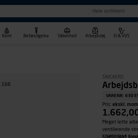
Hele sortiment
Kemi
Befæstigelse
Sikkerhed
Arbejdstøj
El & VVS
SNICKERS
Arbejdsb
VARENR: 6303
Pris:
ekskl. mo
1.662,0
Meget lette arbe
ventilerende str
CORDURA® forstæ
Stretchstof, kro