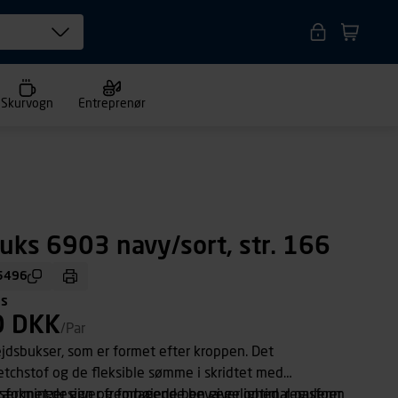
Skurvogn
Entreprenør
uks 6903 navy/sort, str. 166
5496
ms
0 DKK
/Par
jdsbukser, som er formet efter kroppen. Det
etchstof og de fleksible sømme i skridtet med
rkninger giver fremragende bevægelighed, regulerer
psformet design og forbøjede ben giver optimal pasform