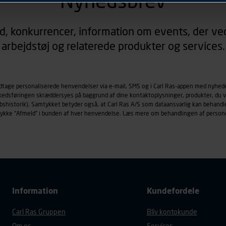
Nyhedsbrev
rer sig på. Til dette formål behandles der personoplysninger om
d, konkurrencer, information om events, der ved
øringscookies med det formål at spore besøgende på vores hj
arbejdstøj og relaterede produkter og services.
under vise annoncer, der er relevante (profilering). Til dette for
af vores platforme (hjemmeside og app), herunder færden på si
r besøges, browsertype, søgeord, IP-adresse, informationer om 
tures, der anvendes.
odtage personaliserede henvendelser via e-mail, SMS og i Carl Ras-appen med nyhed
rkedsføringen skræddersyes på baggrund af dine kontaktoplysninger, produkter, du v
es
persondatapolitik
, der indeholder yderligere information om b
købshistorik). Samtykket betyder også, at Carl Ras A/S som dataansvarlig kan beha
trykke "Afmeld" i bunden af hver henvendelse. Læs mere om behandlingen af person
Information
Kundefordele
Carl Ras Gruppen
Bliv kontokunde