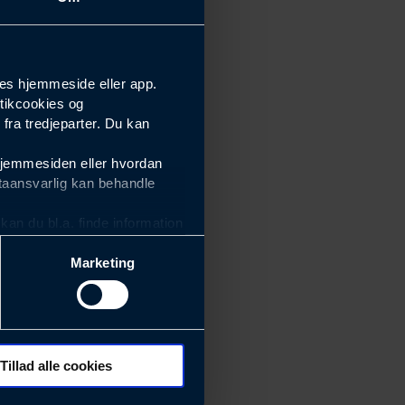
es hjemmeside eller app.
tikcookies og
ra tredjeparter. Du kan
hjemmesiden eller hvordan
taansvarlig kan behandle
an du bl.a. finde information
Marketing
ektiviteten af vores
m derfor skal være nemme at
eside og app), herunder
søgeord, IP-adresse,
Tillad alle cookies
 ændrer den måde