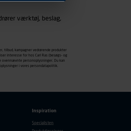
 dit foretrukne sprog, og den
rører værktøj, beslag,
emmeside og apps med
mål behandles der
derne, tidspunkt, hvad der
enhedstype (computer,
er, tilbud, kampagner vedrørende produkter
iser interesse for hos Carl Ras (besøgs- og
ehandling af
ndle ovennævnte personoplysninger. Du kan
oplysninger i vores
persondatapolitik
.
Inspiration
Specialisten