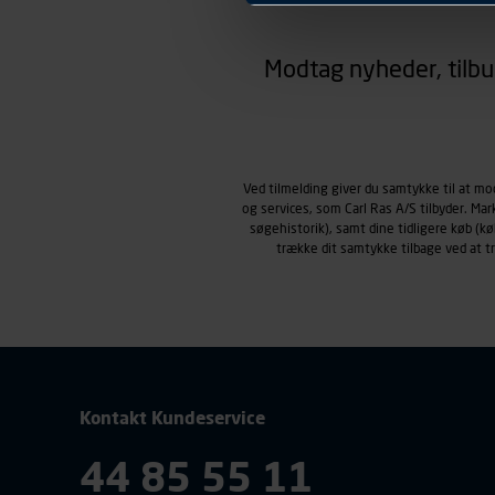
hjemmesiden ser ud eller opfø
region, du befinder dig i.
Modtag nyheder, tilbu
Markedsføringscookies
Carl Ras anvender markedsf
henblik på markedsføring, her
personoplysninger om brugen 
klikkes på, sider/indhold de
smartphone mv.) samt de fea
Ved tilmelding giver du samtykke til at m
og services, som Carl Ras A/S tilbyder. Ma
Vi henviser endvidere til vor
søgehistorik), samt dine tidligere køb (
personoplysninger.
trække dit samtykke tilbage ved at 
Kontakt Kundeservice
44 85 55 11