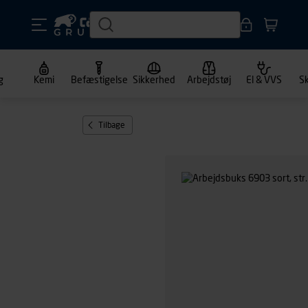
g
Kemi
Befæstigelse
Sikkerhed
Arbejdstøj
El & VVS
S
Tilbage