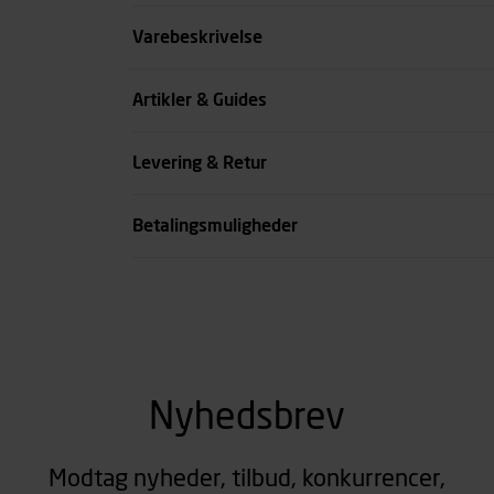
Størrelse
Varebeskrivelse
Benlængde cm
Artikler & Guides
Farve
Levering & Retur
se all spec
Betalingsmuligheder
Nyhedsbrev
Modtag nyheder, tilbud, konkurrencer,