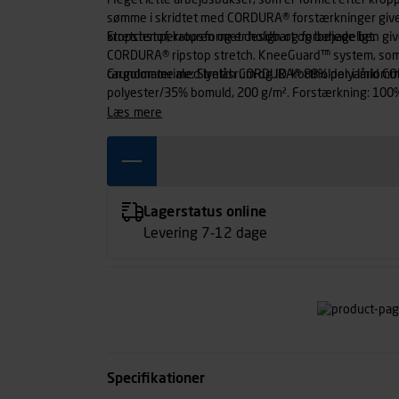
Meget lette arbejdsbukser, som er formet efter kropp
sømme i skridtet med CORDURA® forstærkninger giv
kropstemperaturen og er holdbart og behageligt.
Stretchstof, kropsformet design og forbøjede ben g
CORDURA® ripstop stretch. KneeGuard™ system, som e
cargolomme med lynlåsrum og ID-kortholder i lårlom
Grundmateriale: Stretch CORDURA® 88% polyamid CO
polyester/35% bomuld, 200 g/m². Forstærkning: 10
læs mere
Lagerstatus online
Levering 7-12 dage
Specifikationer