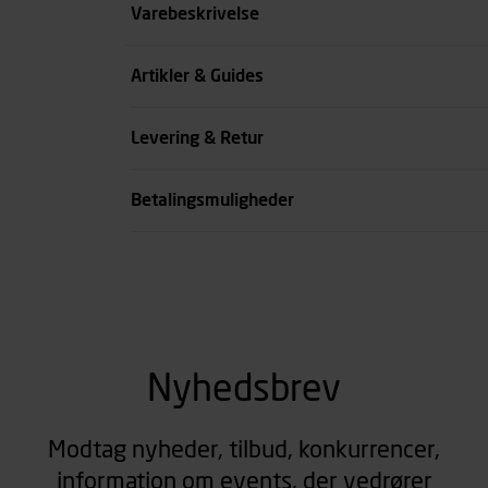
Størrelse
Varebeskrivelse
Benlængde cm
Artikler & Guides
Farve
Levering & Retur
se all spec
Betalingsmuligheder
Nyhedsbrev
Modtag nyheder, tilbud, konkurrencer,
information om events, der vedrører