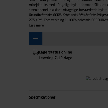
Slim-fit arbejdsbukser designet til allround håndvæ
Arbejdsbuks med aftagelige hylsterlommer. Slidstærkt
stretchpanel i skridtet. Aftagelige forstærkede hylste
inderlår. Stretch CORDURA® ved knæ for fleksibilitet
Grundmateriale: 100% polyester (36% Sorona Polyeste
275 g/m². Forstærkning 1: 100% polyamid CORDURA®,
CORDURA®, 320 g/m².
læs mere
Lagerstatus online
Levering 7-12 dage
Specifikationer