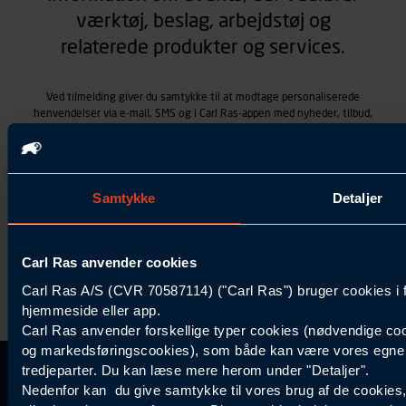
værktøj, beslag, arbejdstøj og
relaterede produkter og services.
Ved tilmelding giver du samtykke til at modtage personaliserede
henvendelser via e-mail, SMS og i Carl Ras-appen med nyheder, tilbud,
kampagner vedrørende produkter og services, som Carl Ras A/S
tilbyder. Markedsføringen skræddersyes på baggrund af dine
kontaktoplysninger, produkter, du viser interesse for hos Carl Ras
(besøgs- og søgehistorik), samt dine tidligere køb (købshistorik).
Samtykket betyder også, at Carl Ras A/S som dataansvarlig kan
Samtykke
Detaljer
behandle ovennævnte personoplysninger. Du kan trække dit
samtykke tilbage ved at trykke "Afmeld" i bunden af hver
henvendelse. Læs mere om behandlingen af personoplysninger i
Carl Ras anvender cookies
vores
persondatapolitik
.
Carl Ras A/S (CVR 70587114) ("Carl Ras") bruger cookies i 
hjemmeside eller app.
Carl Ras anvender forskellige typer cookies (nødvendige coo
og markedsføringscookies), som både kan være vores egne c
tredjeparter. Du kan læse mere herom under "Detaljer".
Kontakt Kundeservice
Information
Kundefordele
Inspiration
Nedenfor kan du give samtykke til vores brug af de cookies
Carl Ras Gruppen
Bliv kontokunde
Specialisten