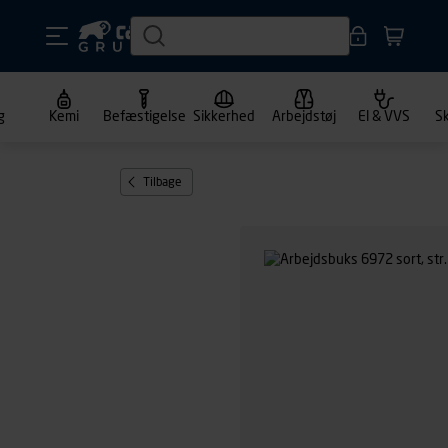
g
Kemi
Befæstigelse
Sikkerhed
Arbejdstøj
El & VVS
S
Tilbage