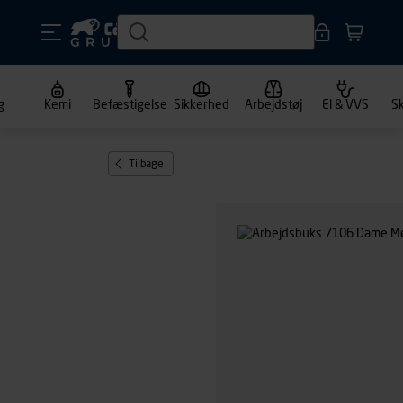
g
Kemi
Befæstigelse
Sikkerhed
Arbejdstøj
El & VVS
S
Tilbage