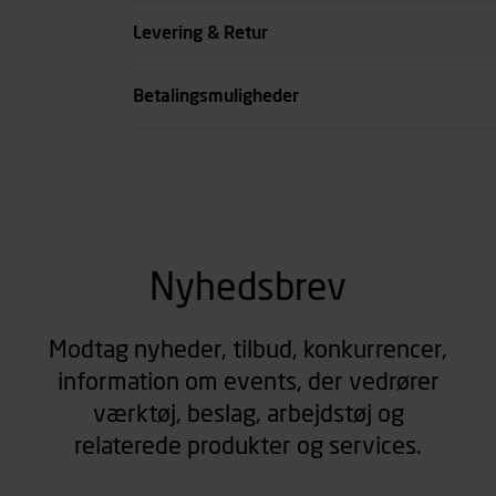
Farve
Levering & Retur
se all spec
Betalingsmuligheder
Nyhedsbrev
Modtag nyheder, tilbud, konkurrencer,
information om events, der vedrører
værktøj, beslag, arbejdstøj og
relaterede produkter og services.