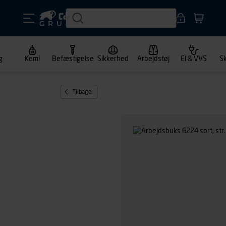
g
Kemi
Befæstigelse
Sikkerhed
Arbejdstøj
El & VVS
S
Tilbage