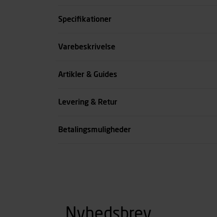
Specifikationer
Størrelse
Varebeskrivelse
Benlængde cm
Artikler & Guides
Farve
Levering & Retur
se all spec
Betalingsmuligheder
Nyhedsbrev