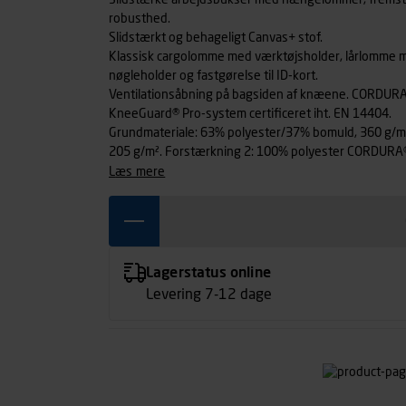
Slidstærke arbejdsbukser med hængelommer, fremstillet 
robusthed.
Slidstærkt og behageligt Canvas+ stof.
Klassisk cargolomme med værktøjsholder, lårlomme m
nøgleholder og fastgørelse til ID-kort.
Ventilationsåbning på bagsiden af knæene. CORDUR
KneeGuard® Pro-system certificeret iht. EN 14404.
Grundmateriale: 63% polyester/37% bomuld, 360 g/m
205 g/m². Forstærkning 2: 100% polyester CORDURA®
læs mere
Lagerstatus online
Levering 7-12 dage