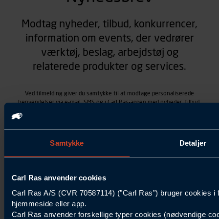
Modtag nyheder, tilbud, konkurrencer,
information om events, der vedrører
værktøj, beslag, arbejdstøj og
relaterede produkter og services.
Ved tilmelding giver du samtykke til at modtage personaliserede
henvendelser via e-mail, SMS og i Carl Ras-appen med nyheder, tilbud,
kampagner vedrørende produkter og services, som Carl Ras A/S
tilbyder. Markedsføringen skræddersyes på baggrund af dine
kontaktoplysninger, produkter, du viser interesse for hos Carl Ras
(besøgs- og søgehistorik), samt dine tidligere køb (købshistorik).
Samtykke
Detaljer
Samtykket betyder også, at Carl Ras A/S som dataansvarlig kan
behandle ovennævnte personoplysninger. Du kan trække dit
samtykke tilbage ved at trykke "Afmeld" i bunden af hver
henvendelse. Læs mere om behandlingen af personoplysninger i
Carl Ras anvender cookies
vores
persondatapolitik
.
Carl Ras A/S (CVR 70587114) ("Carl Ras") bruger cookies i 
hjemmeside eller app.
Carl Ras anvender forskellige typer cookies (nødvendige coo