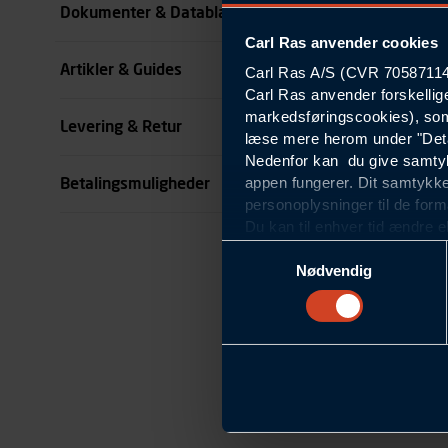
Dokumenter & Datablade
Carl Ras anvender cookies
Farve
Artikler & Guides
Carl Ras A/S (CVR 70587114) 
se all specifikationer
Carl Ras anvender forskellig
markedsføringscookies), som
Levering & Retur
læse mere herom under "Deta
Nedenfor kan du give samtykk
appen fungerer. Dit samtykke
Betalingsmuligheder
personoplysninger til de form
Du kan til enhver tid ændre e
om blokering og sletning af c
Samtykkevalg
Statistikcookies
Nødvendig
Carl Ras anvender statistikco
hjemmeside og apps, herunde
finde. Til dette formål beha
færden på siderne, tidspunkt
informationer om enhedstype
Præferencer
Carl Ras anvender præferenc
hjemmesiden ser ud eller opfø