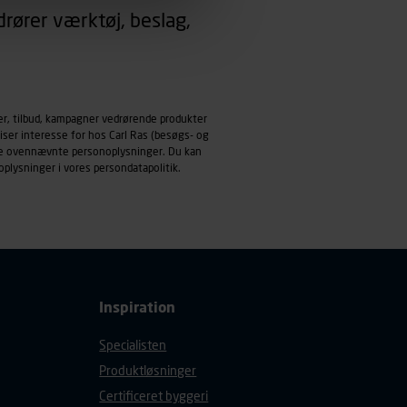
rører værktøj, beslag,
emmeside og apps med
mål behandles der
derne, tidspunkt, hvad der
enhedstype (computer,
er, tilbud, kampagner vedrørende produkter
iser interesse for hos Carl Ras (besøgs- og
ndle ovennævnte personoplysninger. Du kan
ehandling af
oplysninger i vores
persondatapolitik
.
Inspiration
Specialisten
Produktløsninger
Certificeret byggeri