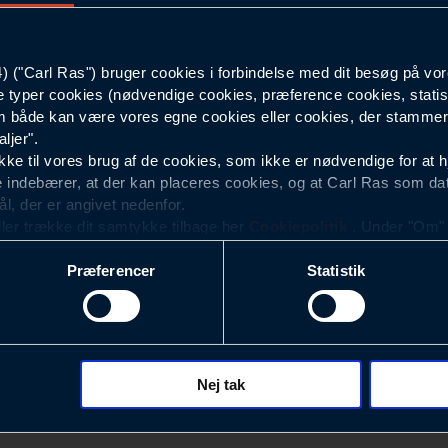
Mørkeblå
("Carl Ras") bruger cookies i forbindelse med dit besøg på vor
e typer cookies (nødvendige cookies, præference cookies, statis
 både kan være vores egne cookies eller cookies, der stammer f
ljer".
e til vores brug af de cookies, som ikke er nødvendige for at 
 indebærer, at der kan placeres cookies, og at Carl Ras som da
ål, der er angivet nedenfor.
ller trække dit samtykke tilbage her
Cookiepolitik
. Under "Om" k
ookies.
Præferencer
Statistik
okies med det formål at optimere design, brugervenlighed og eff
r analyser af, hvilke oplysninger der er mest populære, og so
ndles der personoplysninger om brugen af vores platforme (hjemm
, hvad der klikkes på, sider/indhold der besøges, browsertype, 
 (computer, smartphone mv.) samt de features, der anvendes.
Nej tak
Nyhedsbrev
ecookies for at vores hjemmeside kan huske oplysninger, der
rer sig på. Til dette formål behandles der personoplysninger om