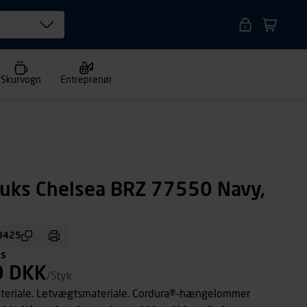
Skurvogn
Entreprenør
uks Chelsea BRZ 77550 Navy,
8425
ms
0 DKK
/Styk
ateriale. Letvægtsmateriale. Cordura®-hængelommer