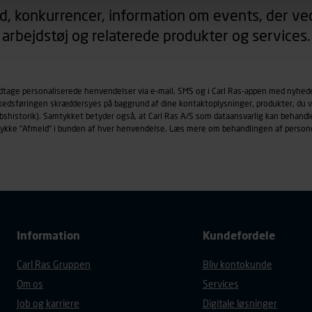
d, konkurrencer, information om events, der ved
arbejdstøj og relaterede produkter og services.
øringscookies med det formål at spore besøgende på vores hj
under vise annoncer, der er relevante (profilering). Til dette for
af vores platforme (hjemmeside og app), herunder færden på si
r besøges, browsertype, søgeord, IP-adresse, informationer om 
odtage personaliserede henvendelser via e-mail, SMS og i Carl Ras-appen med nyhed
rkedsføringen skræddersyes på baggrund af dine kontaktoplysninger, produkter, du v
tures, der anvendes.
købshistorik). Samtykket betyder også, at Carl Ras A/S som dataansvarlig kan beha
es
persondatapolitik
, der indeholder yderligere information om b
trykke "Afmeld" i bunden af hver henvendelse. Læs mere om behandlingen af person
Information
Kundefordele
Carl Ras Gruppen
Bliv kontokunde
Om os
Services
Job og karriere
Digitale løsninger