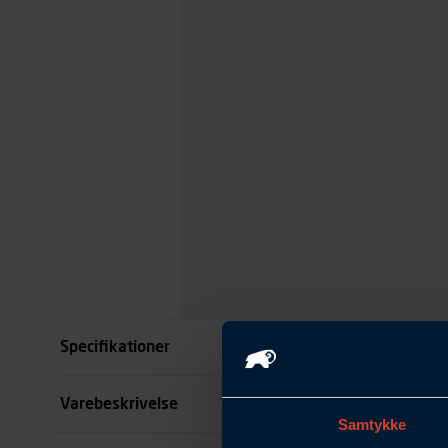
Specifikationer
Størrelse
Varebeskrivelse
Samtykke
Benlængde cm