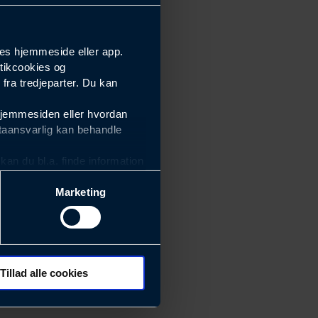
es hjemmeside eller app.
tikcookies og
ra tredjeparter. Du kan
hjemmesiden eller hvordan
taansvarlig kan behandle
an du bl.a. finde information
Marketing
ektiviteten af vores
m derfor skal være nemme at
eside og app), herunder
søgeord, IP-adresse,
Tillad alle cookies
 ændrer den måde
 dit foretrukne sprog, og den