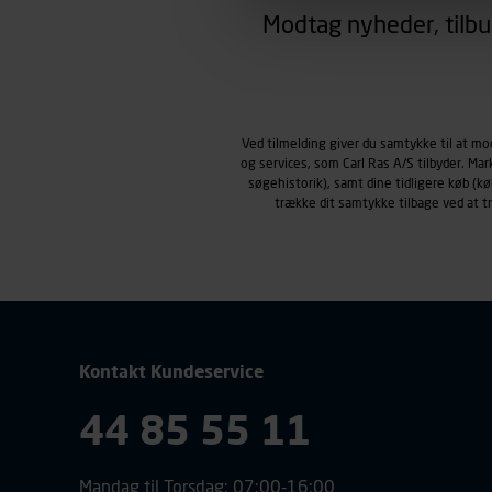
region, du befinder dig i.
Modtag nyheder, tilbu
Markedsføringscookies
Carl Ras anvender markedsf
henblik på markedsføring, her
personoplysninger om brugen 
klikkes på, sider/indhold de
Ved tilmelding giver du samtykke til at m
og services, som Carl Ras A/S tilbyder. Ma
smartphone mv.) samt de fea
søgehistorik), samt dine tidligere køb (
Vi henviser endvidere til vor
trække dit samtykke tilbage ved at 
personoplysninger.
Kontakt Kundeservice
44 85 55 11
Mandag til Torsdag: 07:00-16:00