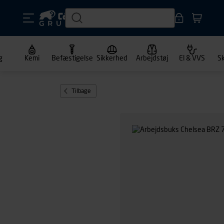
g
Kemi
Befæstigelse
Sikkerhed
Arbejdstøj
El & VVS
S
Tilbage