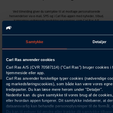
Ved tilmelding giver du samtykke til at modtage personaliserede
henvendelser via e-mail, SMS og i Carl Ras-appen med nyheder, tilbud,
kampagner vedrørende produkter og services, som Carl Ras A/S
tilbyder. Markedsføringen skræddersyes på baggrund af dine
kontaktoplysninger, produkter, du viser interesse for hos Carl Ras
(besøgs- og søgehistorik), samt dine tidligere køb (købshistorik).
Samtykket betyder også, at Carl Ras A/S som dataansvarlig kan
Samtykke
Detaljer
behandle ovennævnte personoplysninger. Du kan trække dit
samtykke tilbage ved at trykke "Afmeld" i bunden af hver
henvendelse. Læs mere om behandlingen af personoplysninger i
vores
persondatapolitik
.
Carl Ras anvender cookies
Carl Ras A/S (CVR 70587114) ("Carl Ras") bruger cookies i 
hjemmeside eller app.
Carl Ras anvender forskellige typer cookies (nødvendige coo
og markedsføringscookies), som både kan være vores egne c
tredjeparter. Du kan læse mere herom under "Detaljer".
Kontakt Kundeservice
Information
Kundefordele
Inspiration
Nedenfor kan du give samtykke til vores brug af de cookies
Carl Ras Gruppen
Bliv kontokunde
Specialisten
44 85 55
eller hvordan appen fungerer. Dit samtykke indebærer, at de
Om os
Services
Produktløsninger
dataansvarlig kan behandle personoplysninger til de formål, 
11
Job og karriere
Digitale løsninger
Certificeret byggeri
Du kan til enhver tid ændre eller trække dit samtykke tilbage