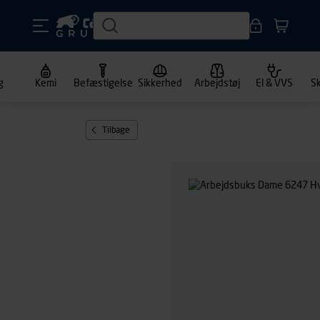
g
Kemi
Befæstigelse
Sikkerhed
Arbejdstøj
El & VVS
S
Tilbage