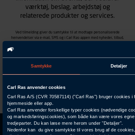
værktøj, beslag, arbejdstøj og
relaterede produkter og services.
Ved tilmelding giver du samtykke til at modtage personaliserede
henvendelser via e-mail, SMS og i Carl Ras-appen med nyheder, tilbud,
kampagner vedrørende produkter og services, som Carl Ras A/S
tilbyder. Markedsføringen skræddersyes på baggrund af dine
kontaktoplysninger, produkter, du viser interesse for hos Carl Ras
(besøgs- og søgehistorik), samt dine tidligere køb (købshistorik).
Samtykket betyder også, at Carl Ras A/S som dataansvarlig kan
Samtykke
Detaljer
behandle ovennævnte personoplysninger. Du kan trække dit
samtykke tilbage ved at trykke "Afmeld" i bunden af hver
henvendelse. Læs mere om behandlingen af personoplysninger i
Carl Ras anvender cookies
vores
persondatapolitik
.
Carl Ras A/S (CVR 70587114) ("Carl Ras") bruger cookies i 
hjemmeside eller app.
Carl Ras anvender forskellige typer cookies (nødvendige coo
og markedsføringscookies), som både kan være vores egne c
tredjeparter. Du kan læse mere herom under "Detaljer".
Kontakt Kundeservice
Information
Kundefordele
Inspiration
Nedenfor kan du give samtykke til vores brug af de cookies
Carl Ras Gruppen
Bliv kontokunde
Specialisten