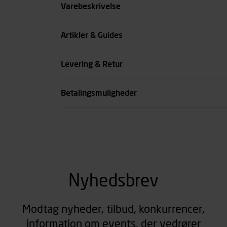
Størrelse
Varebeskrivelse
Benlængde cm
Artikler & Guides
Farve
Levering & Retur
se all spec
Betalingsmuligheder
Nyhedsbrev
Modtag nyheder, tilbud, konkurrencer,
information om events, der vedrører