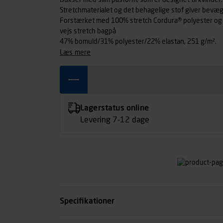
Bukser med slim pasform, som er designet til kvinder.
Stretchmaterialet og det behagelige stof giver bevæg
Forstærket med 100% stretch Cordura® polyester og 
vejs stretch bagpå
47% bomuld/31% polyester/22% elastan, 251 g/m².
læs mere
Lagerstatus online
Levering 7-12 dage
Specifikationer