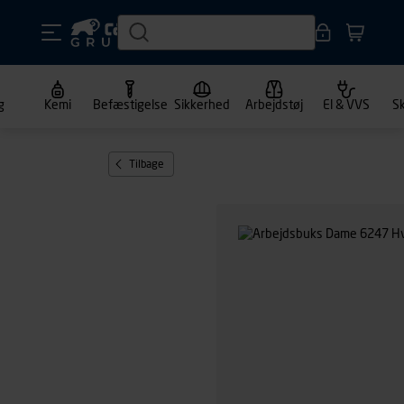
g
Kemi
Befæstigelse
Sikkerhed
Arbejdstøj
El & VVS
S
Tilbage