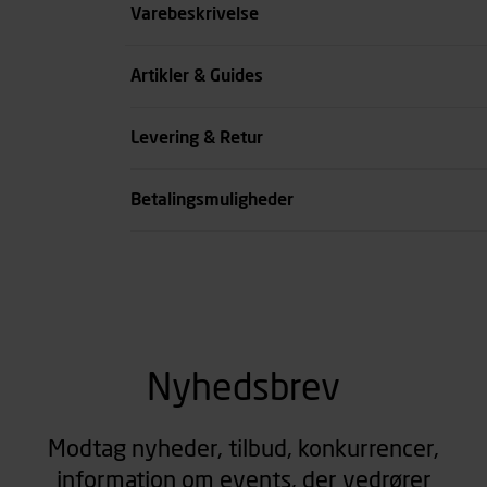
Størrelse
Varebeskrivelse
Benlængde cm
Artikler & Guides
Farve
Levering & Retur
se all spec
Betalingsmuligheder
Nyhedsbrev
Modtag nyheder, tilbud, konkurrencer,
information om events, der vedrører