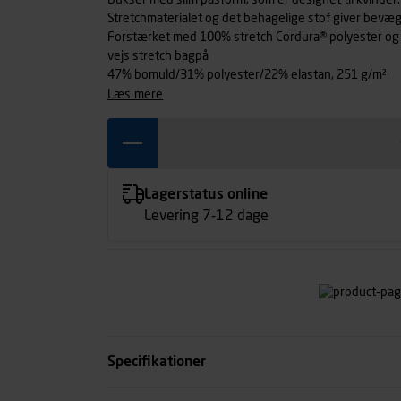
Bukser med slim pasform, som er designet til kvinder.
Stretchmaterialet og det behagelige stof giver bevæg
Forstærket med 100% stretch Cordura® polyester og 
vejs stretch bagpå
47% bomuld/31% polyester/22% elastan, 251 g/m².
læs mere
Lagerstatus online
Levering 7-12 dage
Specifikationer