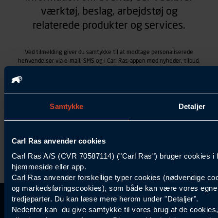
værktøj, beslag, arbejdstøj og
relaterede produkter og services.
Ved tilmelding giver du samtykke til at modtage personaliserede
henvendelser via e-mail, SMS og i Carl Ras-appen med nyheder, tilbud,
kampagner vedrørende produkter og services, som Carl Ras A/S
tilbyder. Markedsføringen skræddersyes på baggrund af dine
kontaktoplysninger, produkter, du viser interesse for hos Carl Ras
(besøgs- og søgehistorik), samt dine tidligere køb (købshistorik).
Samtykket betyder også, at Carl Ras A/S som dataansvarlig kan
Samtykke
Detaljer
behandle ovennævnte personoplysninger. Du kan trække dit
samtykke tilbage ved at trykke "Afmeld" i bunden af hver
henvendelse. Læs mere om behandlingen af personoplysninger i
Carl Ras anvender cookies
vores
persondatapolitik
.
Carl Ras A/S (CVR 70587114) ("Carl Ras") bruger cookies i 
hjemmeside eller app.
Carl Ras anvender forskellige typer cookies (nødvendige coo
og markedsføringscookies), som både kan være vores egne c
tredjeparter. Du kan læse mere herom under "Detaljer".
Kontakt Kundeservice
Information
Kundefordele
Inspiration
Nedenfor kan du give samtykke til vores brug af de cookies
Carl Ras Gruppen
Bliv kontokunde
Specialisten