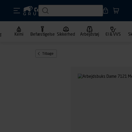
g
Kemi
Befæstigelse
Sikkerhed
Arbejdstøj
El & VVS
S
Tilbage