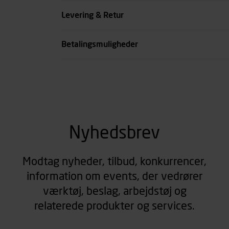
Farve
Levering & Retur
se all spec
Betalingsmuligheder
Nyhedsbrev
Modtag nyheder, tilbud, konkurrencer,
information om events, der vedrører
værktøj, beslag, arbejdstøj og
relaterede produkter og services.