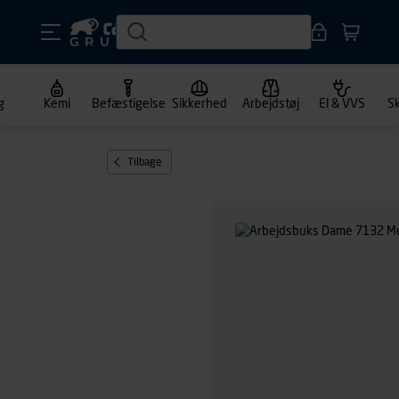
g
Kemi
Befæstigelse
Sikkerhed
Arbejdstøj
El & VVS
S
Tilbage