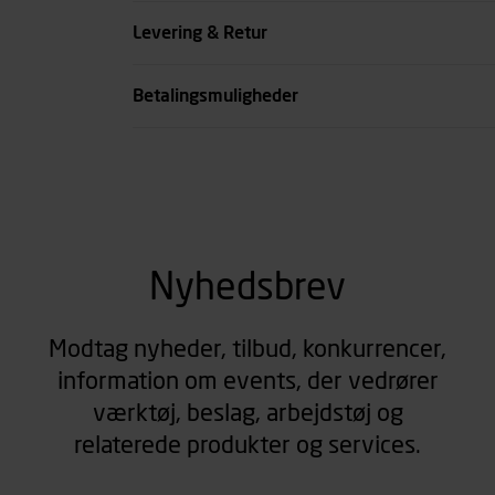
Farve
Levering & Retur
se all spec
Betalingsmuligheder
Nyhedsbrev
Modtag nyheder, tilbud, konkurrencer,
information om events, der vedrører
værktøj, beslag, arbejdstøj og
relaterede produkter og services.