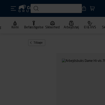
g
Kemi
Befæstigelse
Sikkerhed
Arbejdstøj
El & VVS
S
Tilbage