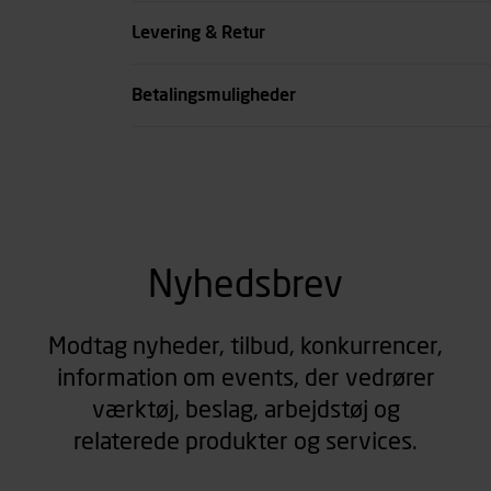
Farve
Levering & Retur
se all spec
Betalingsmuligheder
Nyhedsbrev
Modtag nyheder, tilbud, konkurrencer,
information om events, der vedrører
værktøj, beslag, arbejdstøj og
relaterede produkter og services.