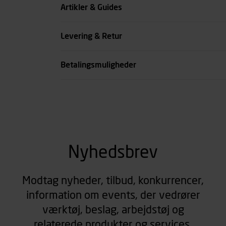
Benlængde cm
Artikler & Guides
Farve
Levering & Retur
se all spec
Betalingsmuligheder
Nyhedsbrev
Modtag nyheder, tilbud, konkurrencer,
information om events, der vedrører
værktøj, beslag, arbejdstøj og
relaterede produkter og services.