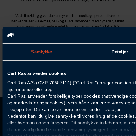
Ved tilmelding giver du samtykke til at modtage personaliserede
henvendelser via e-mail, SMS og i Carl Ras-appen med nyheder, tilbud,
kampagner vedrørende produkter og services, som Carl Ras A/S
tilbyder. Markedsføringen skræddersyes på baggrund af dine
kontaktoplysninger, produkter, du viser interesse for hos Carl Ras
(besøgs- og søgehistorik), samt dine tidligere køb (købshistorik).
Samtykket betyder også, at Carl Ras A/S som dataansvarlig kan
Samtykke
Detaljer
behandle ovennævnte personoplysninger. Du kan trække dit
samtykke tilbage ved at trykke "Afmeld" i bunden af hver
henvendelse. Læs mere om behandlingen af personoplysninger i
vores
persondatapolitik
.
Carl Ras anvender cookies
Carl Ras A/S (CVR 70587114) ("Carl Ras") bruger cookies i 
hjemmeside eller app.
Carl Ras anvender forskellige typer cookies (nødvendige coo
og markedsføringscookies), som både kan være vores egne c
tredjeparter. Du kan læse mere herom under "Detaljer".
Kontakt Kundeservice
Information
Kundefordele
Inspiration
Nedenfor kan du give samtykke til vores brug af de cookies
Carl Ras Gruppen
Bliv kontokunde
Specialisten
44 85 55
eller hvordan appen fungerer. Dit samtykke indebærer, at de
Om os
Services
Produktløsninger
dataansvarlig kan behandle personoplysninger til de formål, 
11
Job og karriere
Digitale løsninger
Certificeret byggeri