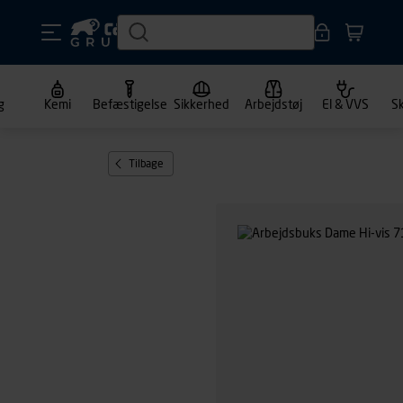
g
Kemi
Befæstigelse
Sikkerhed
Arbejdstøj
El & VVS
S
Tilbage