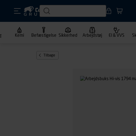
g
Kemi
Befæstigelse
Sikkerhed
Arbejdstøj
El & VVS
S
Tilbage