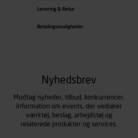
Farve
Levering & Retur
se all spec
Betalingsmuligheder
Nyhedsbrev
Modtag nyheder, tilbud, konkurrencer,
information om events, der vedrører
værktøj, beslag, arbejdstøj og
relaterede produkter og services.