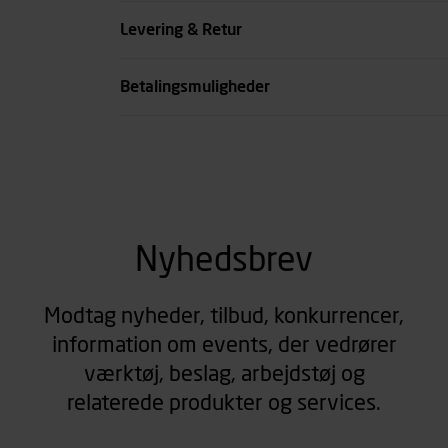
Farve
Levering & Retur
se all spec
Betalingsmuligheder
Nyhedsbrev
Modtag nyheder, tilbud, konkurrencer,
information om events, der vedrører
værktøj, beslag, arbejdstøj og
relaterede produkter og services.