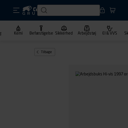
g
Kemi
Befæstigelse
Sikkerhed
Arbejdstøj
El & VVS
S
Tilbage