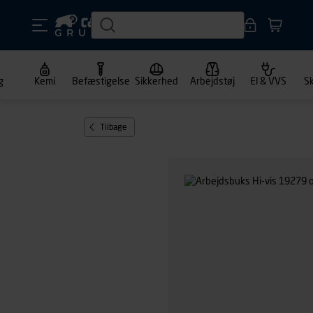
g
Kemi
Befæstigelse
Sikkerhed
Arbejdstøj
El & VVS
S
Tilbage