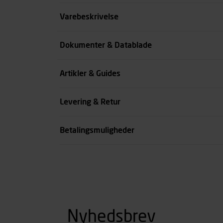
Størrelse
Varebeskrivelse
Benlængde cm
Dokumenter & Datablade
Farve
Artikler & Guides
se all spec
Levering & Retur
Betalingsmuligheder
Nyhedsbrev