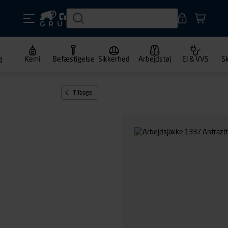
g
Kemi
Befæstigelse
Sikkerhed
Arbejdstøj
El & VVS
S
Tilbage